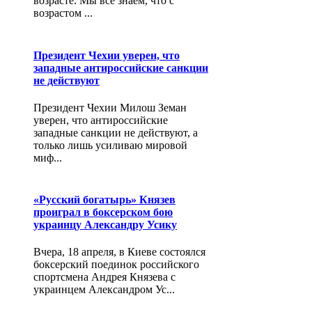
возрасте. Мы все знаем, что с
возрастом ...
Президент Чехии уверен, что
западные антироссийские санкции
не действуют
Президент Чехии Милош Земан
уверен, что антироссийские
западные санкции не действуют, а
только лишь усиливаю мировой
миф...
«Русский богатырь» Князев
проиграл в боксерском бою
украинцу Александру Усику
Вчера, 18 апреля, в Киеве состоялся
боксерский поединок российского
спортсмена Андрея Князева с
украинцем Александром Ус...