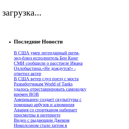
загрузка...
Последние Новости
В США умер легендарный ритм-
энд-блюз исполнитель Бен Кинг
СМИ сообщили о расстреле Ивана
Охлобыстина.«Не дождутся!» -
ответил актер
В США ветер сдул поезд с моста
Разработчикам World of Tanks
удалось отреставрировать самоходку
времен ВОВ
Американец создает скульптуры с
помощью арбузов и алюминия
Авария со спорткаром набирает
просмотры в интернете
Видео с рыдающим Джеком
Николсоном стало хитом в