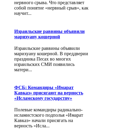
нервного срыва. Что представляет
собой понятие «нервный срыв», как
научит...
Израильские раввины объявили
марихуану кошерной
Израильские раввины объявили
марихуану кошерной. В преддверии
праздника Песах во многих
израильских СМИ появились
матери...
ФСБ: Командиры «Имарат
Кавказ» присягают на верность
«Исламскому государству»
Полевые командиры радикально-
исламистского подполья «Имарат
Кавказ» начали присягать на
верность «Исла...