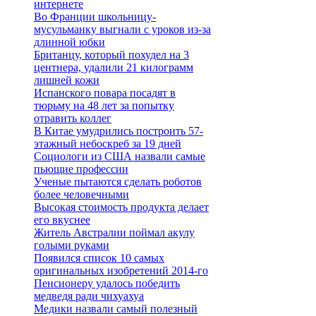
интернете
Во Франции школьницу-
мусульманку выгнали с уроков из-за
длинной юбки
Британцу, который похудел на 3
центнера, удалили 21 килограмм
лишней кожи
Испанского повара посадят в
тюрьму на 48 лет за попытку
отравить коллег
В Китае умудрились построить 57-
этажный небоскреб за 19 дней
Социологи из США назвали самые
пьющие профессии
Ученые пытаются сделать роботов
более человечными
Высокая стоимость продукта делает
его вкуснее
Житель Австралии поймал акулу
голыми руками
Появился список 10 самых
оригинальных изобретений 2014-го
Пенсионеру удалось победить
медведя ради чихуахуа
Медики назвали самый полезный