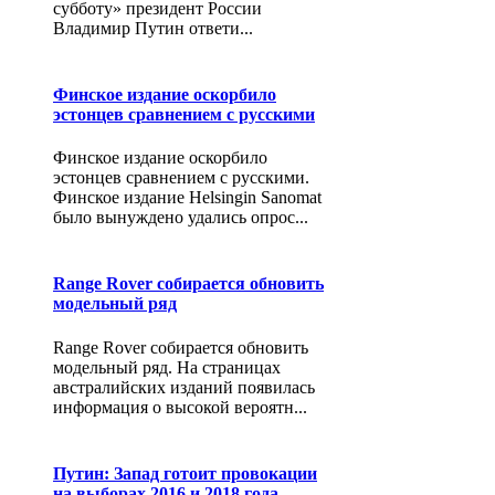
субботу» президент России
Владимир Путин ответи...
Финское издание оскорбило
эстонцев сравнением с русскими
Финское издание оскорбило
эстонцев сравнением с русскими.
Финское издание Helsingin Sanomat
было вынуждено удались опрос...
Range Rover собирается обновить
модельный ряд
Range Rover собирается обновить
модельный ряд. На страницах
австралийских изданий появилась
информация о высокой вероятн...
Путин: Запад готоит провокации
на выборах 2016 и 2018 года