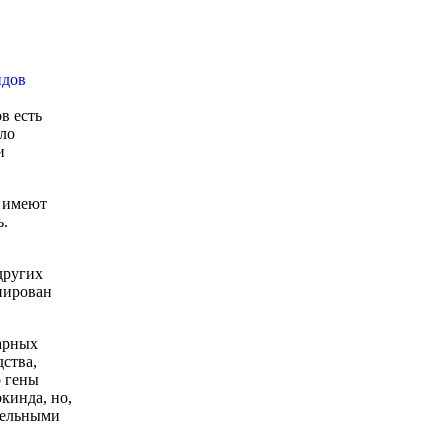
в есть
ило
и
ы имеют
ь.
других
нирован
нарных
ства,
о гены
кинда, но,
тельными