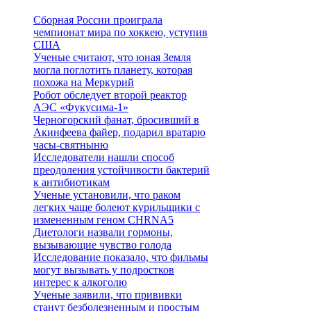
Сборная России проиграла
чемпионат мира по хоккею, уступив
США
Ученые считают, что юная Земля
могла поглотить планету, которая
похожа на Меркурий
Робот обследует второй реактор
АЭС «Фукусима-1»
Черногорский фанат, бросивший в
Акинфеева файер, подарил вратарю
часы-святныню
Исследователи нашли способ
преодоления устойчивости бактерий
к антибиотикам
Ученые установили, что раком
легких чаще болеют курильщики с
измененным геном CHRNA5
Диетологи назвали гормоны,
вызывающие чувство голода
Исследование показало, что фильмы
могут вызывать у подростков
интерес к алкоголю
Ученые заявили, что прививки
станут безболезненным и простым