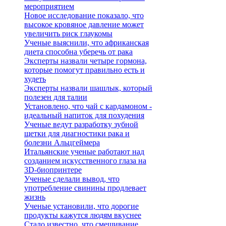
мероприятием
Новое исследование показало, что
высокое кровяное давление может
увеличить риск глаукомы
Ученые выяснили, что африканская
диета способна уберечь от рака
Эксперты назвали четыре гормона,
которые помогут правильно есть и
худеть
Эксперты назвали шашлык, который
полезен для талии
Установлено, что чай с кардамоном -
идеальный напиток для похудения
Ученые ведут разработку зубной
щетки для диагностики рака и
болезни Альцгеймера
Итальянские ученые работают над
созданием искусственного глаза на
3D-биопринтере
Ученые сделали вывод, что
употребление свинины продлевает
жизнь
Ученые установили, что дорогие
продукты кажутся людям вкуснее
Стало известно, что смешивание