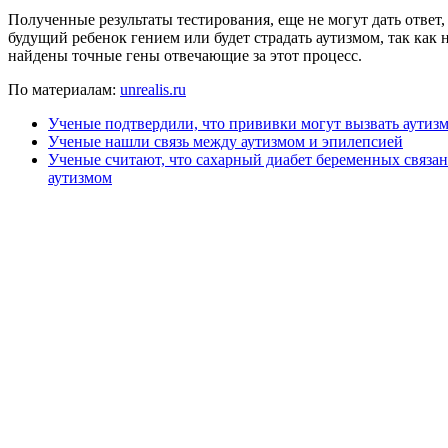
Полученные результаты тестирования, еще не могут дать ответ,
будущий ребенок гением или будет страдать аутизмом, так как 
найдены точные гены отвечающие за этот процесс.
По материалам:
unrealis.ru
Ученые подтвердили, что прививки могут вызвать аутиз
Ученые нашли связь между аутизмом и эпилепсией
Ученые считают, что сахарный диабет беременных связан
аутизмом