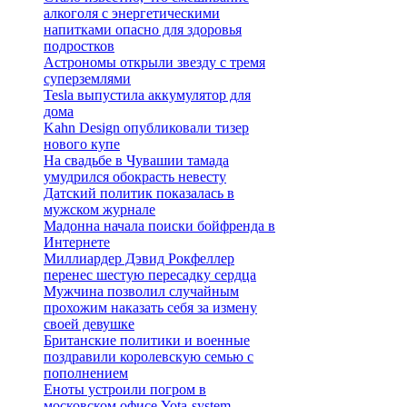
алкоголя с энергетическими
напитками опасно для здоровья
подростков
Астрономы открыли звезду с тремя
суперземлями
Tesla выпустила аккумулятор для
дома
Kahn Design опубликовали тизер
нового купе
На свадьбе в Чувашии тамада
умудрился обокрасть невесту
Датский политик показалась в
мужском журнале
Мадонна начала поиски бойфренда в
Интернете
Миллиардер Дэвид Рокфеллер
перенес шестую пересадку сердца
Мужчина позволил случайным
прохожим наказать себя за измену
своей девушке
Британские политики и военные
поздравили королевскую семью с
пополнением
Еноты устроили погром в
московском офисе Yota-system