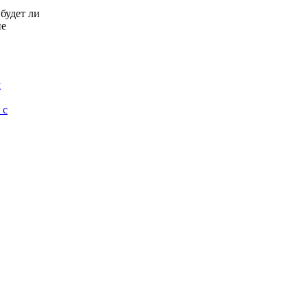
 будет ли
не
м
 с