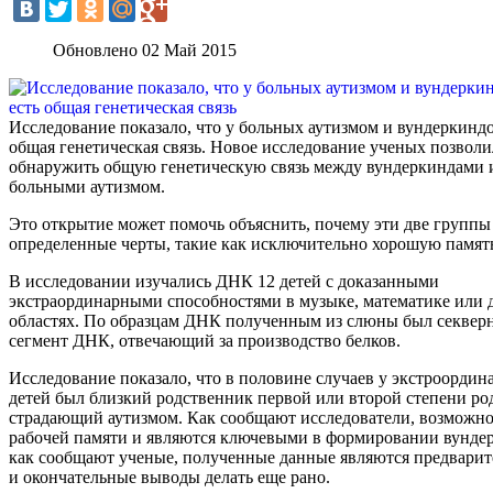
Обновлено 02 Май 2015
Исследование показало, что у больных аутизмом и вундеркиндо
общая генетическая связь. Новое исследование ученых позвол
обнаружить общую генетическую связь между вундеркиндами 
больными аутизмом.
Это открытие может помочь объяснить, почему эти две групп
определенные черты, такие как исключительно хорошую памят
В исследовании изучались ДНК 12 детей с доказанными
экстраординарными способностями в музыке, математике или 
областях. По образцам ДНК полученным из слюны был секвер
сегмент ДНК, отвечающий за производство белков.
Исследование показало, что в половине случаев у экстроорди
детей был близкий родственник первой или второй степени род
страдающий аутизмом. Как сообщают исследователи, возможн
рабочей памяти и являются ключевыми в формировании вундер
как сообщают ученые, полученные данные являются предвари
и окончательные выводы делать еще рано.