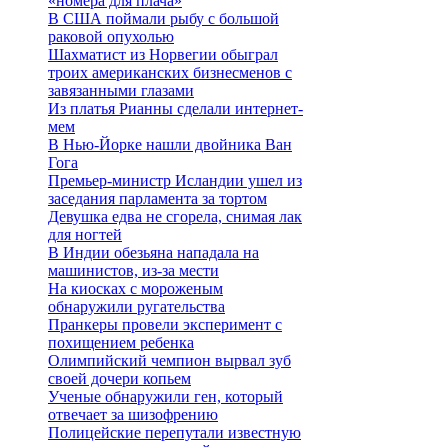
«номера для плача»
В США поймали рыбу с большой
раковой опухолью
Шахматист из Норвегии обыграл
троих американских бизнесменов с
завязанными глазами
Из платья Рианны сделали интернет-
мем
В Нью-Йорке нашли двойника Ван
Гога
Премьер-министр Исландии ушел из
заседания парламента за тортом
Девушка едва не сгорела, снимая лак
для ногтей
В Индии обезьяна нападала на
машинистов, из-за мести
На киосках с мороженым
обнаружили ругательства
Пранкеры провели эксперимент с
похищением ребенка
Олимпийский чемпион вырвал зуб
своей дочери копьем
Ученые обнаружили ген, который
отвечает за шизофрению
Полицейские перепутали известную