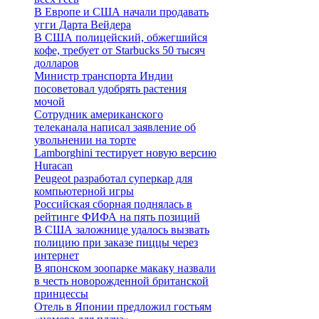
В Европе и США начали продавать
угги Дарта Вейдера
В США полицейский, обжегшийся
кофе, требует от Starbucks 50 тысяч
долларов
Министр транспорта Индии
посоветовал удобрять растения
мочой
Сотрудник американского
телеканала написал заявление об
увольнении на торте
Lamborghini тестирует новую версию
Huracan
Peugeot разработал суперкар для
компьютерной игры
Российская сборная поднялась в
рейтинге ФИФА на пять позиций
В США заложнице удалось вызвать
полицию при заказе пиццы через
интернет
В японском зоопарке макаку назвали
в честь новорожденной британской
принцессы
Отель в Японии предложил гостьям