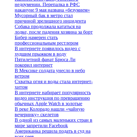
недоумении. Перепалка в РФС
накануне 9 мая названа «безумием»
Мусорный бак в метро стал
причиной зрелищного инцидента
Собака продолжала кататься на
лодке, после падения хозяина за борт
Бибер намерен стать
профессиональным рестлером
В интернете появилось видео с
худшим прыжком в воду
Пятилетний фанат Брюса Ли
покорил интернет
В Мексике солдата унесло в небо
ветром
Схватка огня и воды стала интернет-
хитом
В интернете набирает популярность
видео инструкция по превращению
обычных Apple Watch в золотые
В реке Колорадо нашли «чайную
вечеринку» скелетов
В одной из самых маленьких стран в
мире запретили Facebook
Американка решила подать в суд на
всех геев