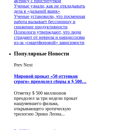
актрису с проституткой
Ученые узнали, как не откладывать
дела в «дальний ящик»
Ученые установили, что посменная
работа вызывает бессонницу и
снижение продуктивности
Психологи утверждают, что люди
страдают от невроза и нарциссизма
из-за «смартфоновой» зависимости
Популярные Новости
Prev
Next
Мировой прокат «50 оттенков
серого» преодолел сборы в $ 500…
Отметку $ 500 миллионов
преодолел за три недели прокат
нашумевшего фильма,
открывающего эротическую
трилогию Эрики Леона...