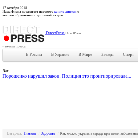
17
октября
2018
Наша фирма предлагает недорого
купить диплом
о
высшем образовании с доставкой на дом
DirectPress
DirectPress
- точная пресса
В России
В Украине
В Мире
Звезды
Спорт
Hot:
Порошенко нарушил закон. Полиция это проигнорировала...
Вы здесь:
Главная
/
Здоровье
/
Как можно укрепить сердце при таком заболевани