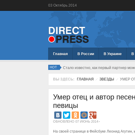
03
Октябрь
2014
Главная
В России
В Украине
В
HOT
Стало известно, как первый партнер мо
ВЫ ЗДЕСЬ:
ГЛАВНАЯ
ЗВЕЗДЫ
УМЕР О
Умер отец и автор песе
певицы
ОБНОВЛЕНО 07 ИЮНЬ 2014
На своей странице в Фейсбуке Леонид Агутин, 