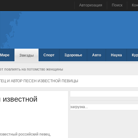
Авторизация
Поиск
Ко
 Мире
Спорт
Здоровье
Авто
Наука
Ку
Звезды
жет повлиять на потомство женщины
ТЕЦ И АВТОР ПЕСЕН ИЗВЕСТНОЙ ПЕВИЦЫ
н известной
загрузка...
известный российский певец,