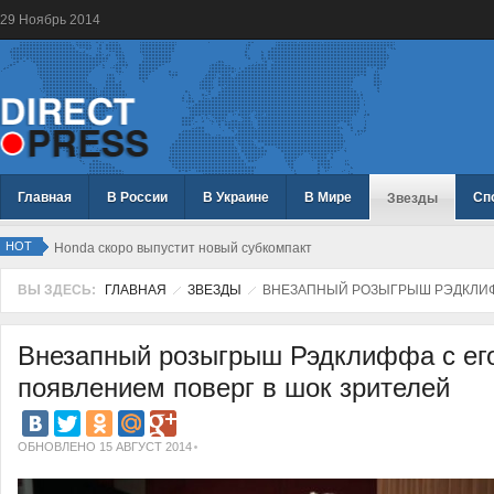
29
Ноябрь
2014
Главная
В России
В Украине
В Мире
Сп
Звезды
HOT
Honda скоро выпустит новый субкомпакт
ВЫ ЗДЕСЬ:
ГЛАВНАЯ
ЗВЕЗДЫ
ВНЕЗАПНЫЙ РОЗЫГРЫШ РЭДКЛИФФ
Внезапный розыгрыш Рэдклиффа с ег
появлением поверг в шок зрителей
ОБНОВЛЕНО 15 АВГУСТ 2014