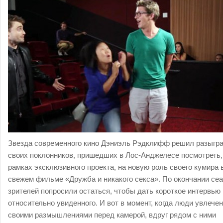
Звезда современного кино Дэниэль Рэдклифф решил разыгр
своих поклонников, пришедших в Лос-Анджелесе посмотреть,
рамках эксклюзивного проекта, на новую роль своего кумира 
свежем фильме «Дружба и никакого секса». По окончании се
зрителей попросили остаться, чтобы дать короткое интервью
относительно увиденного. И вот в момент, когда люди увлече
своими размышлениями перед камерой, вдруг рядом с ними