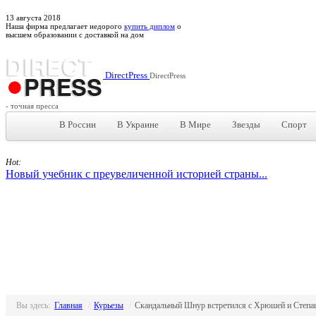
13
августа
2018
Наша фирма предлагает недорого
купить диплом
о
высшем образовании с доставкой на дом
DirectPress
DirectPress
- точная пресса
В России
В Украине
В Мире
Звезды
Спорт
Hot:
Новый учебник с преувеличенной историей страны...
Вы здесь:
Главная
/
Курьезы
/
Скандальный Шнур встретился с Хрюшей и Степа