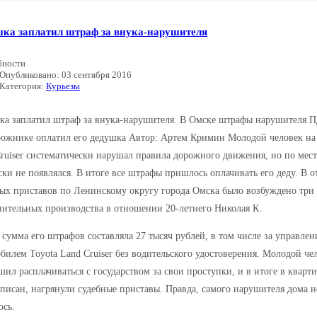
ка заплатил штраф за внука-нарушителя
бности
Опубликовано: 03 сентября 2016
Категория:
Курьезы
ка заплатил штраф за внука-нарушителя. В Омске штрафы нарушителя 
ожнике оплатил его дедушка Автор: Артем Кримин Молодой человек на
ruiser систематически нарушал правила дорожного движения, но по мес
ки не появлялся. В итоге все штрафы пришлось оплачивать его деду. В о
ых приставов по Ленинскому округу города Омска было возбуждено три
ительных производства в отношении 20-летнего Николая К.
сумма его штрафов составляла 27 тысяч рублей, в том числе за управлен
билем Toyota Land Cruiser без водительского удостоверения. Молодой че
шил расплачиваться с государством за свои проступки, и в итоге в кварти
писан, нагрянули судебные приставы. Правда, самого нарушителя дома н
ось.