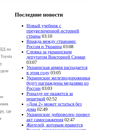
Последние новости
Новый учебник с
преувеличенной историей
страны
03:10
Вражда между странами:
Россия и Украина
03:08
ПДД на
Слежка за украинским
 Toyota
депутатом Викторией Сюмар
03:07
ту
Украинская армия распадается
тделе
в этом году
03:05
Украинские железнодорожники
будут награждены медалями из
России
03:03
Роналду не окажется за
ие
решеткой
02:52
«Дом 2» может остаться без
ловек
дома
02:49
ру, где
Украинские доброволец провел
е
акт самосожжения
02:47
Жителей, которым нравится