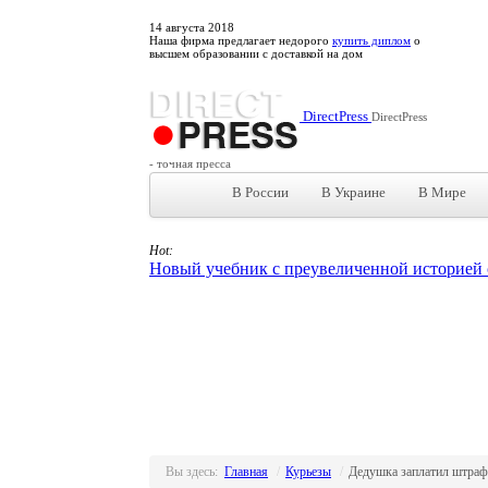
14
августа
2018
Наша фирма предлагает недорого
купить диплом
о
высшем образовании с доставкой на дом
DirectPress
DirectPress
- точная пресса
В России
В Украине
В Мире
Hot:
Новый учебник с преувеличенной историей с
Вы здесь:
Главная
/
Курьезы
/
Дедушка заплатил штраф