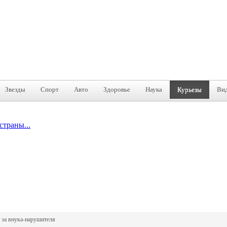
Звезды
Спорт
Авто
Здоровье
Наука
Курьезы
Ви
траны...
 за внука-нарушителя