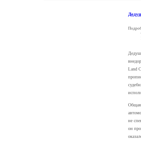
Дедуш
Подро
Дедуш
внедор
Land C
пропис
судебн
исполн
Общая 
автомо
не спе
он про
оказал