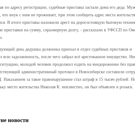
ав по адресу регистрации, судебные приставы застали дома его деда. Му
, что внук с ним не проживает, при этом сообщить адрес места жительст
лся. В итоге приставы наложили арест на дорогостоящую бытовую техни
е приставки на сумму, соразмерную долгу, - рассказали в УФССП по Ом
и.
дующий день дедушка должника приехал в отдел судебных приставов и
л всю задолженность, после чего забрал всё арестованное имущество. Не
 ситуацию, молодой человек продолжил ездить на внедорожнике без прав
етствующий административный протокол в Новосибирске составили сотр
 Наказанием за такое правонарушение стал штраф в 15 тысяч рублей. Н
ьку место жительства Николая К. неизвестно, он был объявлен в розыск.
ие новости