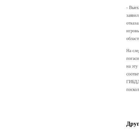
- Выех
заявил
отказа
игровы
област
На сле
погаси
на эту
соотв
ГИБДД.
поскол
Друг