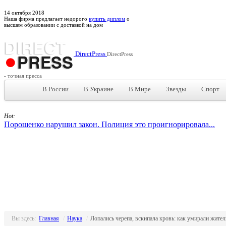
14
октября
2018
Наша фирма предлагает недорого
купить диплом
о
высшем образовании с доставкой на дом
DirectPress
DirectPress
- точная пресса
В России
В Украине
В Мире
Звезды
Спорт
Hot:
Порошенко нарушил закон. Полиция это проигнорировала...
Вы здесь:
Главная
/
Наука
/
Лопались черепа, вскипала кровь: как умирали жите