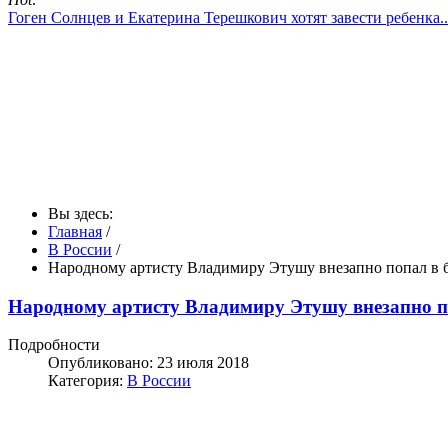
Гоген Солнцев и Екатерина Терешкович хотят завести ребенка..
Вы здесь:
Главная
/
В России
/
Народному артисту Владимиру Этушу внезапно попал в 
Народному артисту Владимиру Этушу внезапно п
Подробности
Опубликовано: 23 июля 2018
Категория:
В России