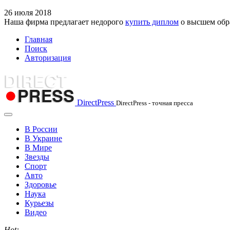
26
июля
2018
Наша фирма предлагает недорого
купить диплом
о высшем обра
Главная
Поиск
Авторизация
DirectPress
DirectPress - точная пресса
В России
В Украине
В Мире
Звезды
Спорт
Авто
Здоровье
Наука
Курьезы
Видео
Hot: