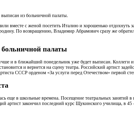
 выписан из больничной палаты.
или вместе с женой посетить Италию и хорошенько отдохнуть з
 родину. По возвращению, Владимир Абрамович сразу же обратил
з больничной палаты
лучше и в ближайший понедельник уже будет выписан. Коллеги и
тановится и вернется на сцену театра. Российский артист задей
ртиста СССР орденом «За услуги перед Отечеством» первой сте
ста
ась еще в школьные времена. Посещение театральных занятий в ш
щий артист закончил последний курс Щукинского училища, в 45 –