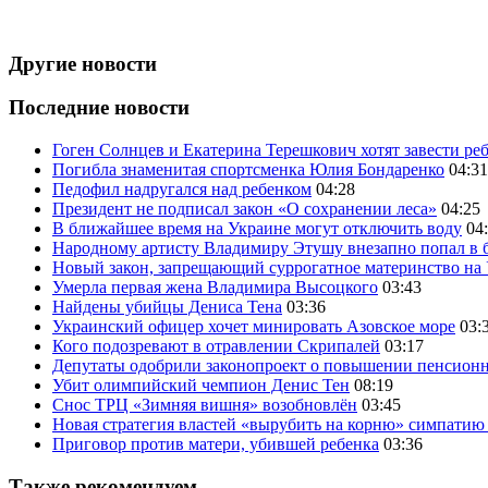
Другие новости
Последние новости
Гоген Солнцев и Екатерина Терешкович хотят завести ре
Погибла знаменитая спортсменка Юлия Бондаренко
04:31
Педофил надругался над ребенком
04:28
Президент не подписал закон «О сохранении леса»
04:25
В ближайшее время на Украине могут отключить воду
04
Народному артисту Владимиру Этушу внезапно попал в 
Новый закон, запрещающий суррогатное материнство на
Умерла первая жена Владимира Высоцкого
03:43
Найдены убийцы Дениса Тена
03:36
Украинский офицер хочет минировать Азовское море
03:
Кого подозревают в отравлении Скрипалей
03:17
Депутаты одобрили законопроект о повышении пенсионн
Убит олимпийский чемпион Денис Тен
08:19
Снос ТРЦ «Зимняя вишня» возобновлён
03:45
Новая стратегия властей «вырубить на корню» симпатию
Приговор против матери, убившей ребенка
03:36
Также рекомендуем