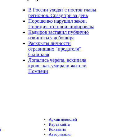
В России уходят с постов главы
регионов. Сразу три за день
Порошенко нарушил закон.
Полиция это проигнорировала
Кадыров заставил публично
извиниться дебошира
Раскрыты личности
отравивших "предателя"
Скрипаля
Лопались черепа, вскипала
кровь: как умирали жители
Помпеии
Архив новостей
Карта сайта
ы
Контакты
Авторизация