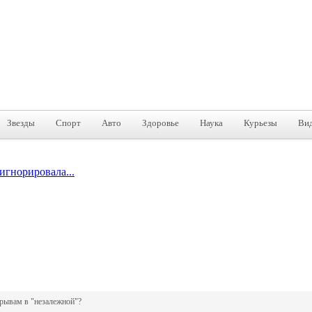
Звезды
Спорт
Авто
Здоровье
Наука
Курьезы
Ви
игнорировала...
зрывам в "незалежной"?