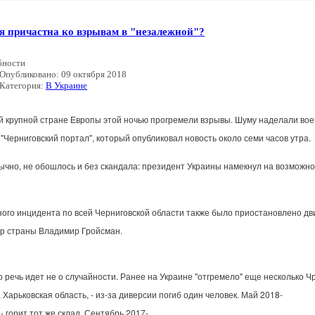
я причастна ко взрывам в "незалежной"?
бности
Опубликовано: 09 октября 2018
Категория:
В Украине
й
крупной
стране
Европы
этой
ночью
прогремели
взрывы
.
Шуму
наделали
во
"
Черниговский
портал
",
который
опубликовал
новость
около
семи
часов
утра
.
ычно
,
не
обошлось
и
без
скандала
:
президент
Украины
намекнул
на
возможно
ного
инцидента
по
всей
Черниговской
области
также
было
приостановлено
дв
тр
страны
Владимир
Гройсман
.
о
речь
идет
не
о
случайности
.
Ранее
на
Украине
"
отгремело
"
еще
несколько
Ч
,
Харьковская
область
, -
из
-
за
диверсии
погиб
один
человек
.
Май
2018
-
-
горит
тот
же
склад
.
Сентябрь
2017
-