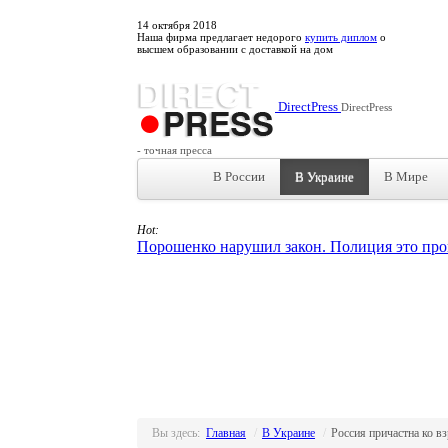
14
октября
2018
Наша фирма предлагает недорого
купить диплом
о
высшем образовании с доставкой на дом
DirectPress
DirectPress
- точная пресса
В России
В Украине
В Мире
Hot:
Порошенко нарушил закон. Полиция это про
Вы здесь:
Главная
/
В Украине
/
Россия причастна ко в