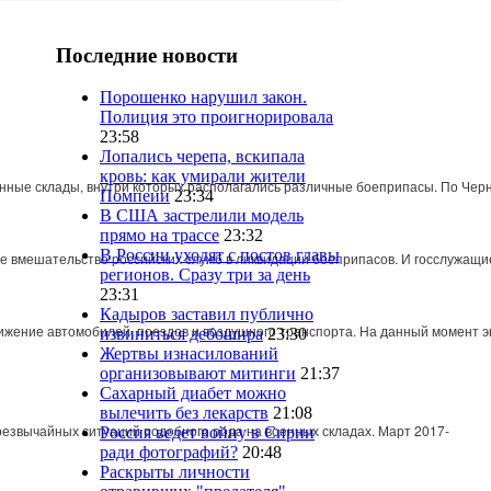
Последние новости
Порошенко нарушил закон.
Полиция это проигнорировала
23:58
Лопались черепа, вскипала
кровь: как умирали жители
енные
склады
,
внутри
которых
располагались
различные
боеприпасы
.
По
Черн
Помпеии
23:34
В США застрелили модель
прямо на трассе
23:32
В России уходят с постов главы
е
вмешательство
российских
служб
в
ликвидации
боеприпасов
.
И
госслужащи
регионов. Сразу три за день
23:31
Кадыров заставил публично
ижение
автомобилей
,
поездов
и
воздушного
транспорта
.
На
данный
момент
э
извиниться дебошира
23:30
Жертвы изнасилований
организовывают митинги
21:37
Сахарный диабет можно
вылечить без лекарств
21:08
резвычайных
ситуаций
подобного
рода
на
военных
складах
.
Март
2017
-
Россия ведет войну в Сирии
ради фотографий?
20:48
Раскрыты личности