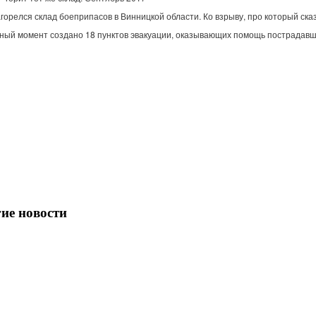
агорелся
склад
боеприпасов
в
Винницкой
области
.
Ко
взрыву
,
про
который
ска
ный
момент
создано
18
пунктов
эвакуации
,
оказывающих
помощь
пострадав
ие новости