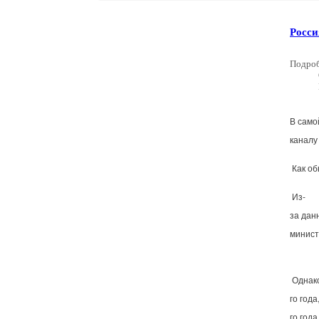
Росси
Подро
В
само
каналу
Как
об
Из-
за
дан
минис
Однак
го
года
го
года