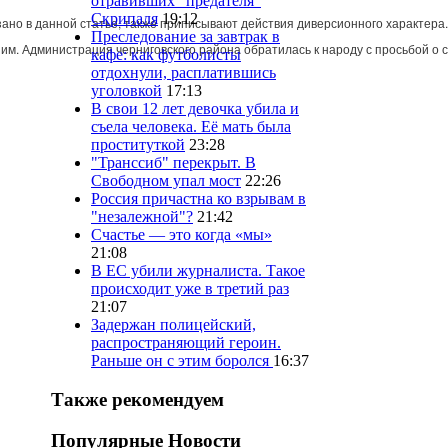
отравивших "предателя"
Скрипаля
19:12
зано
в
данной
статье
,
также
приписывают
действия
диверсионного
характера
Преследование за завтрак в
шим
.
Администрация
черниговского
района
обратилась
к
народу
с
просьбой
о
кафе: как футболисты
отдохнули, расплатившись
уголовкой
17:13
В свои 12 лет девочка убила и
съела человека. Её мать была
проституткой
23:28
"Транссиб" перекрыт. В
Свободном упал мост
22:26
Россия причастна ко взрывам в
"незалежной"?
21:42
Счастье — это когда «мы»
21:08
В ЕС убили журналиста. Такое
происходит уже в третий раз
21:07
Задержан полицейский,
распространяющий героин.
Раньше он с этим боролся
16:37
Также рекомендуем
Популярные Новости