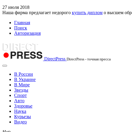
27
июля
2018
Наша фирма предлагает недорого
купить диплом
о высшем обра
Главная
Поиск
Авторизация
DirectPress
DirectPress - точная пресса
В России
В Украине
В Мире
Звезды
Спорт
Авто
Здоровье
Наука
Курьезы
Видео
Hot: