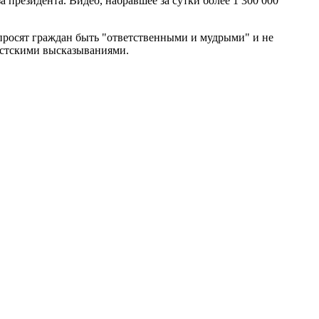
 президента. Видео, набравшее за сутки более 1 300 000
просят граждан быть "ответственными и мудрыми" и не
систскими высказываниями.