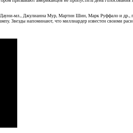
тором призывают американцев не пропустить день голосования за
 Дауни-мл., Джулианна Мур, Мартин Шин, Марк Руффало и др., 
рампу. Звезды напоминают, что миллиардер известен своими ра