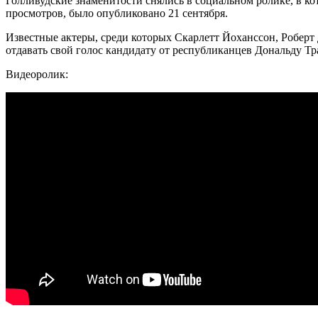
Голливудские знаменитости снялись в социальном ролике, в ко
просмотров, было опубликовано 21 сентября.
Известные актеры, среди которых Скарлетт Йоханссон, Роберт
отдавать свой голос кандидату от республиканцев Дональду Т
Видеоролик: