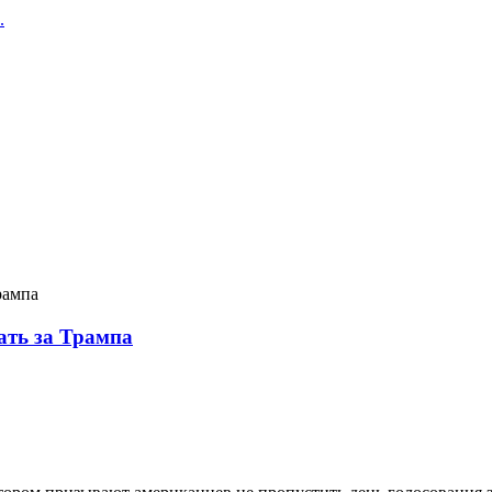
.
рампа
ать за Трампа