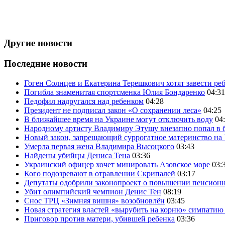
Другие новости
Последние новости
Гоген Солнцев и Екатерина Терешкович хотят завести ре
Погибла знаменитая спортсменка Юлия Бондаренко
04:31
Педофил надругался над ребенком
04:28
Президент не подписал закон «О сохранении леса»
04:25
В ближайшее время на Украине могут отключить воду
04
Народному артисту Владимиру Этушу внезапно попал в 
Новый закон, запрещающий суррогатное материнство на
Умерла первая жена Владимира Высоцкого
03:43
Найдены убийцы Дениса Тена
03:36
Украинский офицер хочет минировать Азовское море
03:
Кого подозревают в отравлении Скрипалей
03:17
Депутаты одобрили законопроект о повышении пенсионн
Убит олимпийский чемпион Денис Тен
08:19
Снос ТРЦ «Зимняя вишня» возобновлён
03:45
Новая стратегия властей «вырубить на корню» симпатию
Приговор против матери, убившей ребенка
03:36