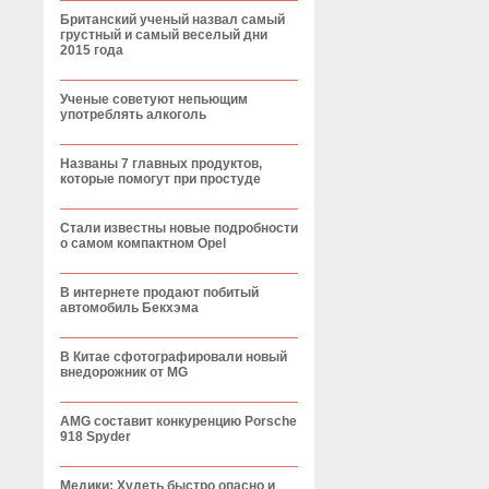
Британский ученый назвал самый
грустный и самый веселый дни
2015 года
Ученые советуют непьющим
употреблять алкоголь
Названы 7 главных продуктов,
которые помогут при простуде
Стали известны новые подробности
о самом компактном Opel
В интернете продают побитый
автомобиль Бекхэма
В Китае сфотографировали новый
внедорожник от MG
AMG составит конкуренцию Porsche
918 Spyder
Медики: Худеть быстро опасно и