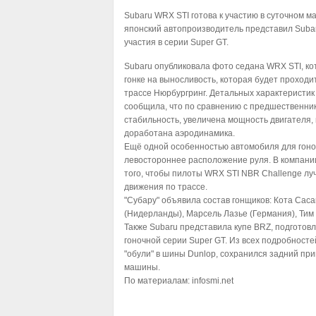
Subaru WRX STI готова к участию в суточном м
японский автопроизводитель представил Suba
участия в серии Super GT.
Subaru опубликовала фото седана WRX STI, ко
гонке на выносливость, которая будет проходит
трассе Нюрбургринг. Детальных характеристик
сообщила, что по сравнению с предшественни
стабильность, увеличена мощность двигателя,
доработана аэродинамика.
Ещё одной особенностью автомобиля для гоно
левостороннее расположение руля. В компании
того, чтобы пилоты WRX STI NBR Challenge лу
движения по трассе.
"Субару" объявила состав гонщиков: Кота Саса
(Нидерланды), Марсель Лазье (Германия), Тим
Также Subaru представила купе BRZ, подготовл
гоночной серии Super GT. Из всех подробносте
"обули" в шины Dunlop, сохранился задний при
машины.
По материалам:
infosmi.net