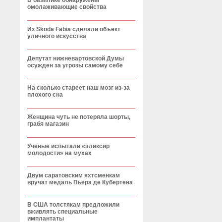
В базилике обнаружены
омолаживающие свойства
Из Skoda Fabia сделали объект
уличного искусства
Депутат нижневартовской Думы
осужден за угрозы самому себе
На сколько стареет наш мозг из-за
плохого сна
Женщина чуть не потеряла шорты,
грабя магазин
Ученые испытали «эликсир
молодости» на мухах
Двум саратовским яхтсменкам
вручат медаль Пьера де Кубертена
В США толстякам предложили
вживлять специальные
имплантаты