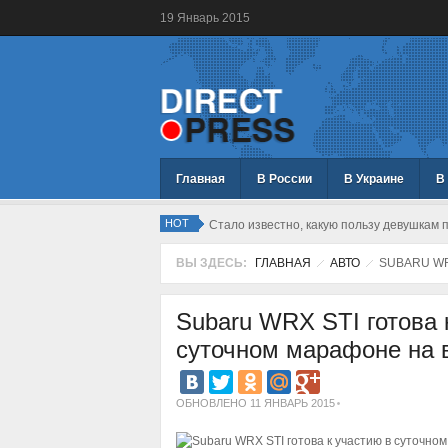
19
Январь
2015
Главная
В России
В Украине
В
HOT
Стало известно, какую пользу девушкам 
ВЫ ЗДЕСЬ:
ГЛАВНАЯ
АВТО
SUBARU WR
Subaru WRX STI готова 
суточном марафоне на 
ОБНОВЛЕНО 11 ЯНВАРЬ 2015