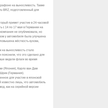
арафоне на выносливость. Также
ru BRZ, подготовленный для
торый примет участие в 24-часовой
ь с 14 по 17 мая в Германии на
 компания не опубликовала, но
ком у автомобиля была улучшена
 повышена жёсткость кузова,
к на выносливость стало
 пояснили, что это сделано для
чше видели флаги во время
ки (Япония), Карло ван Дам
 Шрик (Германия).
енное для участие в японской
й известно лишь, что автомобиль
вод, как на серийной версии