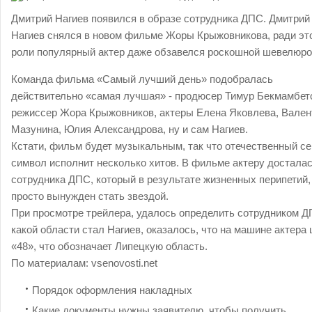
Дмитрий Нагиев появился в образе сотрудника ДПС. Дмитрий
Нагиев снялся в новом фильме Жоры Крыжовникова, ради эт
роли популярный актер даже обзавелся роскошной шевелюро
Команда фильма «Самый лучший день» подобралась
действительно «самая лучшая» - продюсер Тимур Бекмамбет
режиссер Жора Крыжовников, актеры Елена Яковлева, Вален
Мазунина, Юлия Александрова, ну и сам Нагиев.
Кстати, фильм будет музыкальным, так что отечественный се
символ исполнит несколько хитов. В фильме актеру достала
сотрудника ДПС, который в результате жизненных перипетий,
просто вынужден стать звездой.
При просмотре трейлера, удалось определить сотрудником 
какой области стал Нагиев, оказалось, что на машине актера
«48», что обозначает Липецкую область.
По материалам:
vsenovosti.net
Порядок оформления накладных
Какие документы нужны заявителю, чтобы получить