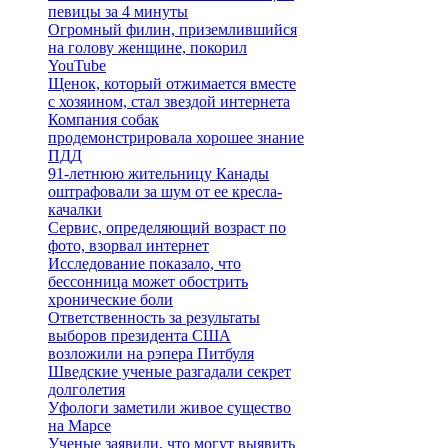
певицы за 4 минуты
Огромный филин, приземлившийся
на голову женщине, покорил
YouTube
Щенок, который отжимается вместе
с хозяином, стал звездой интернета
Компания собак
продемонстрировала хорошее знание
ПДД
91-летнюю жительницу Канады
оштрафовали за шум от ее кресла-
качалки
Сервис, определяющий возраст по
фото, взорвал интернет
Исследование показало, что
бессонница может обострить
хронические боли
Ответственность за результаты
выборов президента США
возложили на рэпера Питбуля
Шведские ученые разгадали секрет
долголетия
Уфологи заметили живое существо
на Марсе
Ученые заявили, что могут выявить