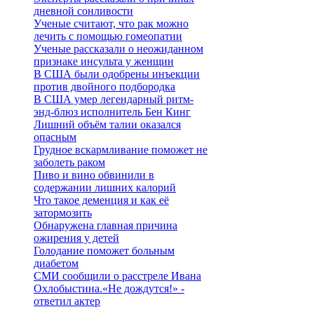
дневной сонливости
Ученые считают, что рак можно
лечить с помощью гомеопатии
Ученые рассказали о неожиданном
признаке инсульта у женщин
В США были одобрены инъекции
против двойного подбородка
В США умер легендарный ритм-
энд-блюз исполнитель Бен Кинг
Лишний объём талии оказался
опасным
Грудное вскармливание поможет не
заболеть раком
Пиво и вино обвинили в
содержании лишних калорий
Что такое деменция и как её
затормозить
Обнаружена главная причина
ожирения у детей
Голодание поможет больным
диабетом
СМИ сообщили о расстреле Ивана
Охлобыстина.«Не дождутся!» -
ответил актер