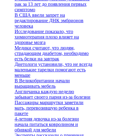
рак за 13 лет до появления первых
симптомо
В США ввели запрет на
редактирование ДНК эмбрионов
человека
Исследование показало, что
химиотерапия плохо влияет на
здоровье мозга
Медики считают, что людям,
страдающим диабетом, необходимо
есть белки на завтрак
Диетологи установили, что не всегда
маленькие тарелки помогают есть
меньше
В Великобритании начали
выращивать мебель
Англичанка каждую неделю
забывает своего парня из-за болезни
Пассажиры маршрутки заметили
мать, перевозившую ребенка в
пакете
4-летняя девочка из-за болезни
начала питаться ковролином и
обивкой для мебели
Эксперты рассказали о причинах