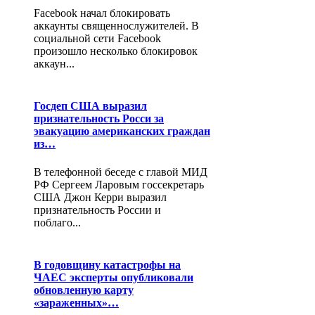
Facebook начал блокировать
аккаунты священнослужителей. В
социальной сети Facebook
произошло несколько блокировок
аккаун...
Госдеп США выразил
признательность Росси за
эвакуацию американских граждан
из…
В телефонной беседе с главой МИД
РФ Сергеем Ларовым госсекретарь
США Джон Керри выразил
признательность России и
поблаго...
В годовщину катастрофы на
ЧАЕС эксперты опубликовали
обновленную карту
«зараженных»…