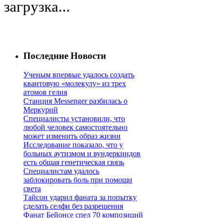
загрузка...
Последние Новости
Ученым впервые удалось создать
квантовую «молекулу» из трех
атомов гелия
Станция Messenger разбилась о
Меркурий
Специалисты установили, что
любой человек самостоятельно
может изменить образ жизни
Исследование показало, что у
больных аутизмом и вундеркиндов
есть общая генетическая связь
Специалистам удалось
заблокировать боль при помощи
света
Тайсон ударил фаната за попытку
сделать селфи без разрешения
Фанат Бейонсе спел 70 композиций