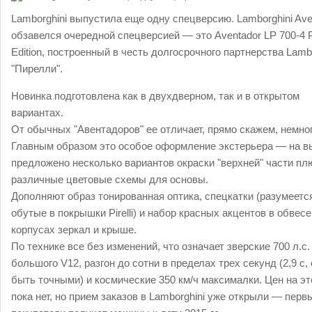
Lamborghini выпустила еще одну спецверсию. Lamborghini Ave
обзавелся очередной спецверсией — это Aventador LP 700-4 Pi
Edition, построенный в честь долгосрочного партнерства Lamb
"Пирелли".
Новинка подготовлена как в двухдверном, так и в открытом
вариантах.
От обычных "Авентадоров" ее отличает, прямо скажем, немног
Главным образом это особое оформление экстерьера — на в
предложено несколько вариантов окраски "верхней" части пл
различные цветовые схемы для основы.
Дополняют образ тонированная оптика, спецкатки (разумеетс
обутые в покрышки Pirelli) и набор красных акцентов в обвесе
корпусах зеркал и крыше.
По технике все без изменений, что означает зверские 700 л.с.
большого V12, разгон до сотни в пределах трех секунд (2,9 с,
быть точными) и космические 350 км/ч максималки. Цен на эт
пока нет, но прием заказов в Lamborghini уже открыли — перв