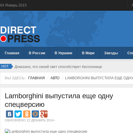
04
Январь
2015
Главная
В России
В Украине
В Мире
Звезды
Сп
HOT
Доказано, что синий свет способствует бессоннице
ВЫ ЗДЕСЬ:
ГЛАВНАЯ
АВТО
LAMBORGHINI ВЫПУСТИЛА ЕЩЕ ОДН
Lamborghini выпустила еще одну
спецверсию
ОБНОВЛЕНО 22 ДЕКАБРЬ 2014