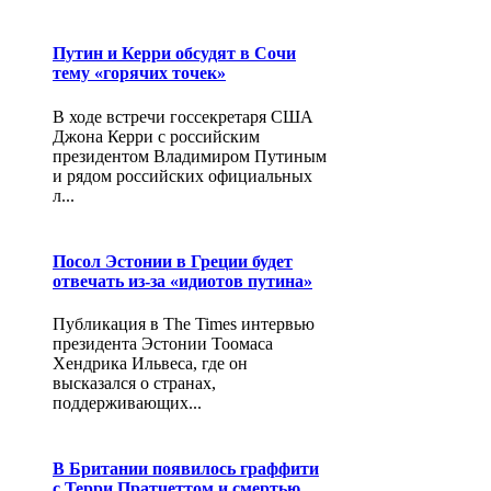
Путин и Керри обсудят в Сочи
тему «горячих точек»
В ходе встречи госсекретаря США
Джона Керри с российским
президентом Владимиром Путиным
и рядом российских официальных
л...
Посол Эстонии в Греции будет
отвечать из-за «идиотов путина»
Публикация в The Times интервью
президента Эстонии Тоомаса
Хендрика Ильвеса, где он
высказался о странах,
поддерживающих...
В Британии появилось граффити
с Терри Пратчеттом и смертью