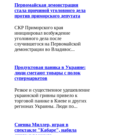
Первомайская демонстрация
стала причиной уголовного дела
против приморского депутата
СКР Приморского края
инициировал возбуждение
уголовного дела после
случившегося на Первомайской
демонстрации во Владивос...
Продуктовая паника в Украине:
люди сметают товары с полок
супермаркетов
Резкое и существенное удешевление
украинской гривны привело к
торговой панике в Киеве и других
регионах Украины. Люди по...
Сиенна Миллер, играя в
спектакле "Кабаре", набила