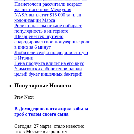
Планетологи рассчитали возраст
магнитного поля Меркурия
NASA выплатит $15 000 за план
колонизации Марса
Ролик о наглом пикапе набирает
популярность в интернете
Шварценеггер шуточно
спародировал свои популярные роли
в кино за 6 минут
Любители селфи повредили статую
в Италии
Цена продукта влияет на его вкус
У амазонских аборигенов нашли
целый букет кишечных бактерий
Популярные Новости
Prev
Next
В Домодедово пассажирка забыла
гроб с телом своего сына
Сегодня, 27 марта, стало известно,
что в Москве в аэропорту