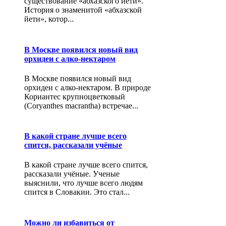
существование «абхазского йети».
История о знаменитой «абхазской
йети», котор...
В Москве появился новый вид
орхидеи с алко-нектаром
В Москве появился новый вид
орхидеи с алко-нектаром. В природе
Кориантес крупноцветковый
(Coryanthes macrantha) встречае...
В какой стране лучше всего
спится, рассказали учёные
В какой стране лучше всего спится,
рассказали учёные. Ученые
выяснили, что лучше всего людям
спится в Словакии. Это стал...
Можно ли избавиться от