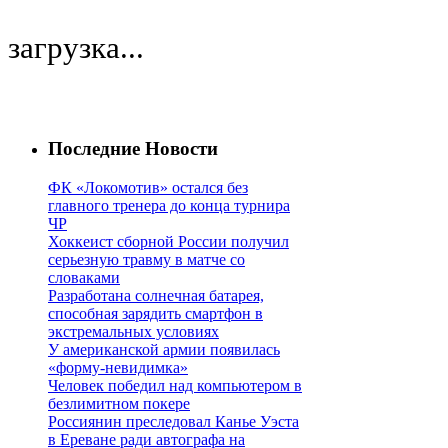
загрузка...
Последние Новости
ФК «Локомотив» остался без
главного тренера до конца турнира
ЧР
Хоккеист сборной России получил
серьезную травму в матче со
словаками
Разработана солнечная батарея,
способная зарядить смартфон в
экстремальных условиях
У американской армии появилась
«форму-невидимка»
Человек победил над компьютером в
безлимитном покере
Россиянин преследовал Канье Уэста
в Ереване ради автографа на