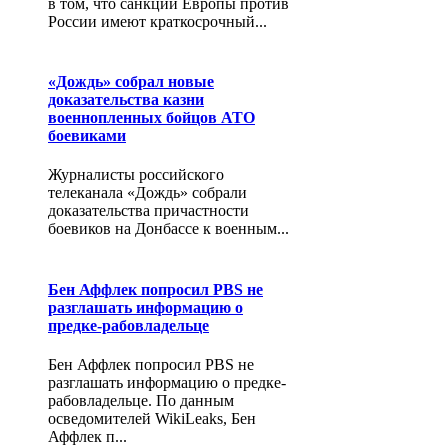
в том, что санкции Европы против
России имеют краткосрочный...
«Дождь» собрал новые
доказательства казни
военнопленных бойцов АТО
боевиками
Журналисты российского
телеканала «Дождь» собрали
доказательства причастности
боевиков на Донбассе к военным...
Бен Аффлек попросил PBS не
разглашать информацию о
предке-рабовладельце
Бен Аффлек попросил PBS не
разглашать информацию о предке-
рабовладельце. По данным
осведомителей WikiLeaks, Бен
Аффлек п...