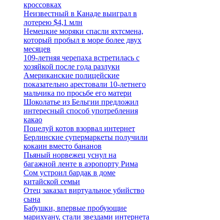
кроссовках
Неизвестный в Канаде выиграл в
лотерею $4,1 млн
Немецкие моряки спасли яхтсмена,
который пробыл в море более двух
месяцев
109-летняя черепаха встретилась с
хозяйкой после года разлуки
Американские полицейские
показательно арестовали 10-летнего
мальчика по просьбе его матери
Шоколатье из Бельгии предложил
интересный способ употребления
какао
Поцелуй котов взорвал интернет
Берлинские супермаркеты получили
кокаин вместо бананов
Пьяный норвежец уснул на
багажной ленте в аэропорту Рима
Сом устроил бардак в доме
китайской семьи
Отец заказал виртуальное убийство
сына
Бабушки, впервые пробующие
марихуану, стали звездами интернета