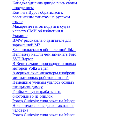
Канадка удивила дикую рысь своим
поведением
Кончита Вурст обратилась к
российским фанатам на русском
языке
Макаревич готов подать в суд за
клевету СМИ об избиении в
Украине
BMW рассказала о двигателе для
заряженной M2
Seat похвастался обновленной Ibiza
Hennessey нашли чем заменить Ford
SVT Raptor
В Вене начали производство новых
моторов Volkswagen
Американские инженеры изобрели
миниатюрных роботов-силачей
Немецким ученым удалось создать
плащ-невидимку
Грибы могут вырабатывать
биотопливо из опилок
Ровер Curiosity снял закат на Марсе
Новая технология делает аватар из
человека
Ровер Curiosity снял закат на Марсе