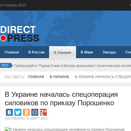
24
Апрель
2015
Главная
В России
В Мире
Звезды
Сп
В Украине
HOT
Грибаускайте: Парад 9 мая в Москве доказывает политическую изол
ВЫ ЗДЕСЬ:
ГЛАВНАЯ
В УКРАИНЕ
В УКРАИНЕ НАЧАЛАСЬ СПЕЦО
В Украине началась спецоперация
силовиков по приказу Порошенко
ОБНОВЛЕНО 25 МАРТ 2015