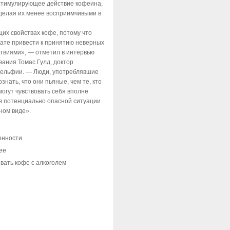
 стимулирующее действие кофеина,
делая их менее восприимчивыми в
их свойствах кофе, потому что
тате привести к принятию неверных
твиями», — отметил в интервью
вания Томас Гулд, доктор
дельфии. — Люди, употреблявшие
знать, что они пьяные, чем те, кто
могут чувствовать себя вполне
в потенциально опасной ситуации
яном виде».
енности
ее
вать кофе с алкоголем