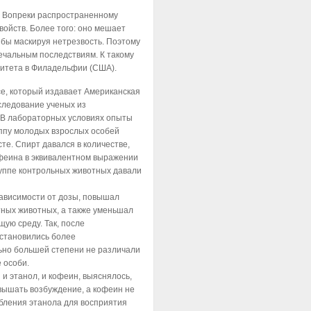
. Вопреки распространенному
ойств. Более того: оно мешает
 бы маскируя нетрезвость. Поэтому
печальным последствиям. К такому
ситета в Филадельфии (США).
ce, который издавает Американская
следование ученых из
 В лабораторных условиях опыты
ппу молодых взрослых особей
те. Спирт давался в количестве,
феина в эквивалентном выражении
руппе контрольных животных давали
зависимости от дозы, повышал
тных животных, а также уменьшал
ую среду. Так, после
становились более
ьно большей степени не различали
 особи.
и этанол, и кофеин, выяснялось,
вышать возбуждение, а кофеин не
бления этанола для восприятия