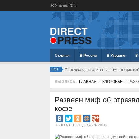
08
Январь
2015
Главная
В России
В Украине
В
HOT
Перечислены варианты, помогающие изба
ВЫ ЗДЕСЬ:
ГЛАВНАЯ
ЗДОРОВЬЕ
РАЗВ
Развеян миф об отрезв
кофе
ОБНОВЛЕНО 30 ДЕКАБРЬ 2014