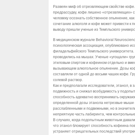
Развеян миф об отрезвляющем свойстве кофе
предрассудку, кофе лишено «отрезвляющих» св
человеку осознать собственное опьянение, как
сочетание алкоголя и кофе может привести к 
выводу пришли ученые из Темпльского универ
В медицинском журнале Behavioral Neuroscien
психологическая ассоциация, опубликовано ис
филадельфийского Темпльского университета.
проводились на мышах. Ученые «угощали» гру
этиловым спиртом и кофеином отдельно и вмес
вызывающем алкогольное опьянение. Дозы ко
составляли от одной до восьми чашек кофе. Г
солевой раствор.
Как и предполагали исследователи, этанол, в 
подвижность и снижал возбудимость у подопы
способность адекватно воспринимать окружающ
определенной дозы этанола нетрезвые мыши 
расслабленными и подвижными, но в значител
неприятную часть лабиринта, чем контрольные
В случаях, когда подопытным животным давали 
что этанол блокирует способность кофеина по
устраняет отрицательных последствий употре