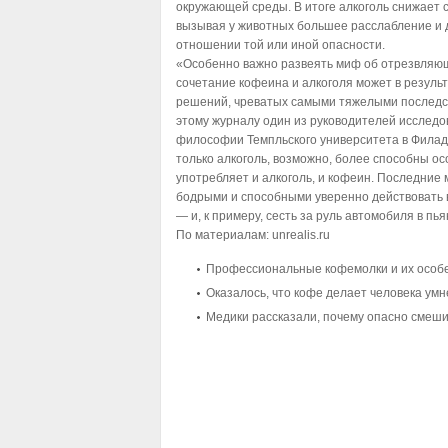
окружающей среды. В итоге алкоголь снижает
вызывая у животных большее расслабление и 
отношении той или иной опасности.
«Особенно важно развеять миф об отрезвляющ
сочетание кофеина и алкоголя может в резуль
решений, чреватых самыми тяжелыми последс
этому журналу один из руководителей исследо
философии Темпльского университета в Фила
только алкоголь, возможно, более способны осо
употребляет и алкоголь, и кофеин. Последние 
бодрыми и способными уверенно действовать 
— и, к примеру, сесть за руль автомобиля в пь
По материалам:
unrealis.ru
Профессиональные кофемолки и их особ
Оказалось, что кофе делает человека умн
Медики рассказали, почему опасно смеши