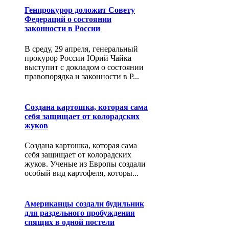
Генпрокурор доложит Совету
Федераций о состоянии
законности в России
В среду, 29 апреля, генеральный
прокурор России Юрий Чайка
выступит с докладом о состоянии
правопорядка и законности в Р...
Создана картошка, которая сама
себя защищает от колорадских
жуков
Создана картошка, которая сама
себя защищает от колорадских
жуков. Ученые из Европы создали
особый вид картофеля, которы...
Американцы создали будильник
для раздельного пробуждения
спящих в одной постели