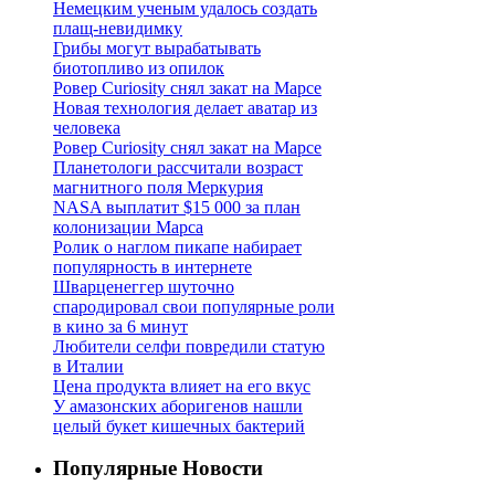
Немецким ученым удалось создать
плащ-невидимку
Грибы могут вырабатывать
биотопливо из опилок
Ровер Curiosity снял закат на Марсе
Новая технология делает аватар из
человека
Ровер Curiosity снял закат на Марсе
Планетологи рассчитали возраст
магнитного поля Меркурия
NASA выплатит $15 000 за план
колонизации Марса
Ролик о наглом пикапе набирает
популярность в интернете
Шварценеггер шуточно
спародировал свои популярные роли
в кино за 6 минут
Любители селфи повредили статую
в Италии
Цена продукта влияет на его вкус
У амазонских аборигенов нашли
целый букет кишечных бактерий
Популярные Новости