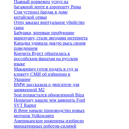
Пьяный норвежец уснул на
багажной ленте в аэропорту Рима
Сом устроил бардак в доме
китайской семьи
Отец заказал виртуальное убийство
сына
Бабушки, впервые пробующие
марихуану, стали звездами интернета
Канадка удивила дикую рысь своим
поведением
Кончита Вурст обратилась к
российским фанатам на русском
языке
Макаревич готов подать в суд за
клевету СМИ об избиении в
Украине
BMW рассказала о двигателе для
заряженной M2
Seat похвастался обновленной Ibiza
Hennessey нашли чем заменить Ford
SVT Raptor
В Вене начали производство новых
моторов Volkswagen
Американские инженеры изобрели
миниатюрных роботов-силачей