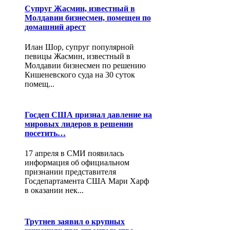
Супруг Жасмин, известный в
Молдавии бизнесмен, помещен по
домашний арест
Илан Шор, супруг популярной
певицы Жасмин, известный в
Молдавии бизнесмен по решению
Кишеневского суда на 30 суток
помещ...
Госдеп США признал давление на
мировых лидеров в решении
посетить…
17 апреля в СМИ появилась
информация об официальном
признании представителя
Госдепартамента США Мари Харф
в оказании нек...
Трутнев заявил о крупных