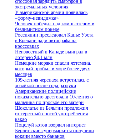
способная зарядить смартфон в
экстремальных условиях
У американской армии появилась
«форму-невидимка»
Человек победил над компьютером в
безлимитном покере
Россиянин преследовал Канье Уэста
в Ереване ради автографа на
кроссовках
Неизвестный в Канаде выиграл в
лотерею $4,1 млн
Немецкие моряки спасли яхтсмена,
который пробыл в море более двух
месяцев
109-летняя черепаха встретилась с
хозяйкой после года разлуки
Американские полицейские
показательно арестовали 10-летнего
мальчика по просьбе его матери
Шоколатье из Бельгии предложил
интересный способ употребления
какао
Поцелуй котов взорвал интернет
Берлинские супермаркеты получили
кокаин вместо бананов