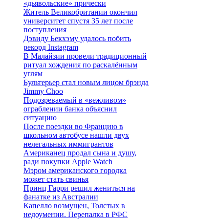
«дьявольские» прически
Житель Великобритании окончил
университет спустя 35 лет после
поступления
Дэвиду Бекхэму удалось побить
рекорд Instagram
В Малайзии провели традиционный
ритуал хождения по раскалённым
углям
Бультерьер стал новым лицом брэнда
Jimmy Choo
Подозреваемый в «вежливом»
ограблении банка объяснил
ситуацию
После поездки во Францию в
школьном автобусе нашли двух
нелегальных иммигрантов
Американец продал сына и душу,
ради покупки Apple Watch
Мэром американского городка
может стать свинья
Принц Гарри решил жениться на
фанатке из Австралии
Капелло возмущен, Толстых в
недоумении. Перепалка в РФС