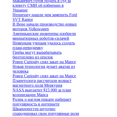
Макаревич готов подать в суд за
клевету СМИ об избиении в
Украине
Hennessey нашли чем заменить Ford
SVT Raptor
В Вене начали производство новых
моторов Volkswagen
Американские инженеры изобрели
миниатюрных роботов-силачей
Немецким ученым удалось создать
плащ-невидимку
Грибы могут вырабатывать
биотопливо из опилок
Ровер Curiosity снял закат на Марсе
Новая технология делает аватар из
человека
Ровер Curiosity снял закат на Марсе
Планетологи рассчитали возраст
магнитного поля Меркурия
NASA выплатит $15 000 за план
колонизации Марса
Ролик о наглом пикапе набирает
популярность в интернете
Шварценеггер шуточно
спародировал свои популярные роли