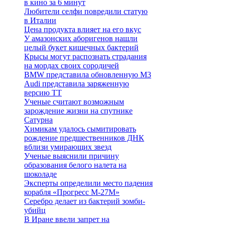
в кино за 6 минут
Любители селфи повредили статую
в Италии
Цена продукта влияет на его вкус
У амазонских аборигенов нашли
целый букет кишечных бактерий
Крысы могут распознать страдания
на мордах своих сородичей
BMW представила обновленную M3
Audi представила заряженную
версию TT
Ученые считают возможным
зарождение жизни на спутнике
Сатурна
Химикам удалось сымитировать
рождение предшественников ДНК
вблизи умирающих звезд
Ученые выяснили причину
образования белого налета на
шоколаде
Эксперты определили место падения
корабля «Прогресс М-27М»
Серебро делает из бактерий зомби-
убийц
В Иране ввели запрет на