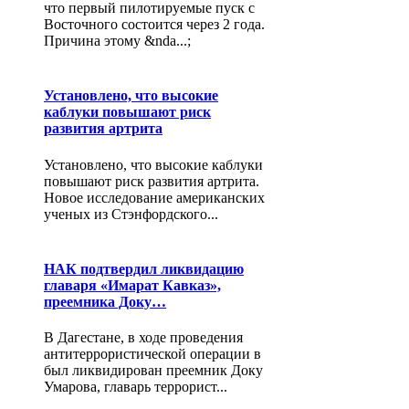
что первый пилотируемые пуск с
Восточного состоится через 2 года.
Причина этому &nda...;
Установлено, что высокие
каблуки повышают риск
развития артрита
Установлено, что высокие каблуки
повышают риск развития артрита.
Новое исследование американских
ученых из Стэнфордского...
НАК подтвердил ликвидацию
главаря «Имарат Кавказ»,
преемника Доку…
В Дагестане, в ходе проведения
антитеррористической операции в
был ликвидирован преемник Доку
Умарова, главарь террорист...