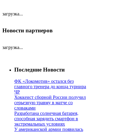
загрузка...
Новости партнеров
загрузка...
Последние Новости
ФК «Локомотив» остался без
главного тренера до конца турнира
ЧР
Хоккеист сборной России получил
серьезную травму в матче со
словаками
Разработана солнечная батарея,
способная зарядить смартфон в
экстремальных условиях
У американской армии появилась