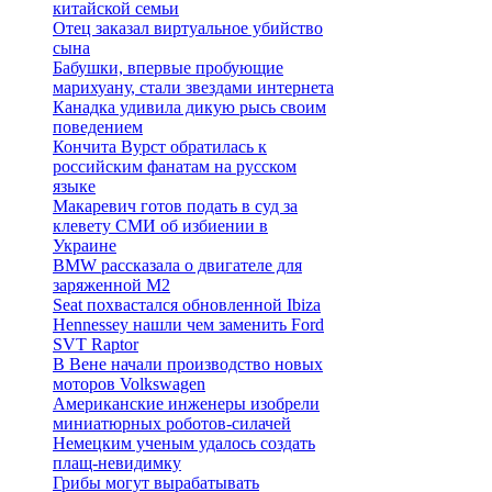
китайской семьи
Отец заказал виртуальное убийство
сына
Бабушки, впервые пробующие
марихуану, стали звездами интернета
Канадка удивила дикую рысь своим
поведением
Кончита Вурст обратилась к
российским фанатам на русском
языке
Макаревич готов подать в суд за
клевету СМИ об избиении в
Украине
BMW рассказала о двигателе для
заряженной M2
Seat похвастался обновленной Ibiza
Hennessey нашли чем заменить Ford
SVT Raptor
В Вене начали производство новых
моторов Volkswagen
Американские инженеры изобрели
миниатюрных роботов-силачей
Немецким ученым удалось создать
плащ-невидимку
Грибы могут вырабатывать