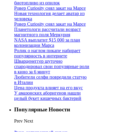
биотопливо из опилок
Ровер Curiosity снял закат на Марсе
Новая технология делает аватар из
человека
Ровер Curiosity снял закат на Марсе
Планетологи рассчитали возраст
магнитного поля Меркурия
NASA выплатит $15 000 за план
колонизации Марса
Ролик о наглом пикапе набирает
популярность в интернете
Шварценеггер шуточно
спародировал свои популярные роли
в кино за 6 минут
Любители селфи повредили статую
в Италии
Цена продукта влияет на его вкус
У амазонских аборигенов нашли
целый букет кишечных бактерий
Популярные Новости
Prev
Next