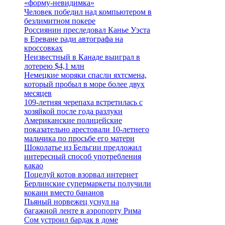
«форму-невидимка»
Человек победил над компьютером в
безлимитном покере
Россиянин преследовал Канье Уэста
в Ереване ради автографа на
кроссовках
Неизвестный в Канаде выиграл в
лотерею $4,1 млн
Немецкие моряки спасли яхтсмена,
который пробыл в море более двух
месяцев
109-летняя черепаха встретилась с
хозяйкой после года разлуки
Американские полицейские
показательно арестовали 10-летнего
мальчика по просьбе его матери
Шоколатье из Бельгии предложил
интересный способ употребления
какао
Поцелуй котов взорвал интернет
Берлинские супермаркеты получили
кокаин вместо бананов
Пьяный норвежец уснул на
багажной ленте в аэропорту Рима
Сом устроил бардак в доме