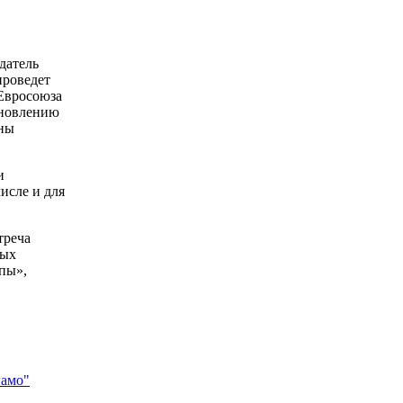
датель
проведет
 Евросоюза
ановлению
ены
и
исле и для
треча
ных
пы»,
намо"