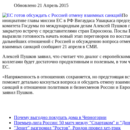
Обновлено 21 Апрель 2015
По
инициативе главы миссии ЕС в РФ Вигаудаса Ушацкаса предсе
комитета Госдумы по международным делам Алексей Пушков 
закрытую встречу с представителями стран Евросоюза. Послы
выразили готовность начать новый этап переговоров по восст
дальнейших отношений с Россией и обсуждению вопроса отм
взаимных санкций сообщают 21 апреля в СМИ.
Алексей Пушков заявил, что считает что диалог с европейским
коллегами будет достаточно продуктивным и полезным, в том ч
ЕС.
«Напряженность в отношениях сохраняется, но предстоящая вс
поможет детально коснуться вопроса и обсудить отмену взаим
санкций в отношении политиков и бизнесменов России и Евро
заявил Пушков.
Почему выгодно покупать дома в Черногории
Премьер-лига России: 50 матч между "Спартаком" и "Ди
"Зенит" разгромил "Ростов", Рондон провел хет-трик