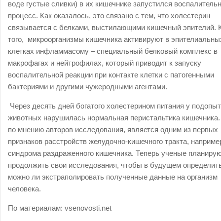
воде густые сливки) в их кишечнике запустился воспалитель
процесс. Как оказалось, это связано с тем, что холестерин
связывается с белками, выстилающими кишечный эпителий. 
того, микроорганизмы кишечника активируют в эпителиальны
клетках инфламмасому – специальный белковый комплекс в
макрофагах и нейтрофилах, который приводит к запуску
воспалительной реакции при контакте клетки с патогенными
бактериями и другими чужеродными агентами.
Через десять дней богатого холестерином питания у подопы
животных нарушилась нормальная перистальтика кишечника.
по мнению авторов исследования, является одним из первых
признаков расстройств желудочно-кишечного тракта, наприме
синдрома раздраженного кишечника. Теперь ученые планиру
продолжить свои исследования, чтобы в будущем определить
можно ли экстраполировать полученные данные на организм
человека.
По материалам:
vsenovosti.net