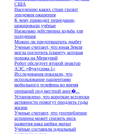
США
Населению каких стран грозит
эпидемия ожирения
К чему приводит переедание,
шокировали учёные
Насколько действенна ходьба для
похудения
Можно ли предотвратить диабет
Ученые считают, что юная Земля
могла поглотить планету, которая
похожа на Меркурий
Робот обследует второй реактор
АЭС «Фукусима-1»
Исследования показали, что
использование пациентами
мобильного телефона во время
операций под местной анес�...
Установлено, что короткие всплески
активности помогут продлить годы
жизни
Ученые считают, что употребление
аспирина может снизить риск
развития рака шейки матки
Учёные составили идеальный