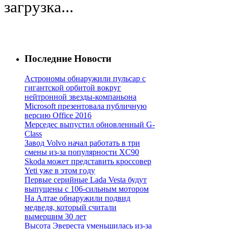
загрузка...
Последние Новости
Астрономы обнаружили пульсар с
гигантской орбитой вокруг
нейтронной звезды-компаньона
Microsoft презентовала публичную
версию Office 2016
Мерседес выпустил обновленный G-
Class
Завод Volvo начал работать в три
смены из-за популярности XC90
Skoda может представить кроссовер
Yeti уже в этом году
Первые серийные Lada Vesta будут
выпущены с 106-сильным мотором
На Алтае обнаружили подвид
медведя, который считали
вымершим 30 лет
Высота Эвереста уменьшилась из-за