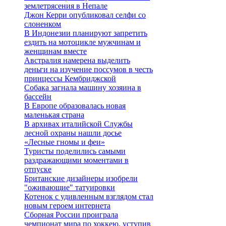
землетрясения в Непале
Джон Керри опубликовал селфи со
слоненком
В Индонезии планируют запретить
ездить на мотоцикле мужчинам и
женщинам вместе
Австралия намерена выделить
деньги на изучение поссумов в честь
принцессы Кембриджской
Собака загнала машину хозяина в
бассейн
В Европе образовалась новая
маленькая страна
В архивах италийской Службы
лесной охраны нашли досье
«Лесные гномы и феи»
Туристы поделились самыми
раздражающими моментами в
отпуске
Британские дизайнеры изобрели
"оживающие" татуировки
Котенок с удивленным взглядом стал
новым героем интернета
Сборная России проиграла
чемпионат мира по хоккею, уступив