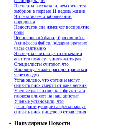
распорядок дня
Эксперты рассказали, чем питается
эмбрион в первые 11 недель жизни
Что мы знаем о заболевании
пародонта
Недостаток сна изменяет восприятие
боли
Черногорский фанат, бросивший в
Акинфеева файер, подарил вратарю
часы-святныню
Эксперты считают, что инъекции
антител помогут уничтожить рак
Специалисты считают, что
Норовирус может распространяться
через воздух
Установлено, что статины могут
снизить риск смерти от рака легких
Ученые рассказали, как фруктоза и
глюкоза влияют на наш аппетит
Ученые установили, что
дезинфицирующие салфетки могут
снизить риск пищевого отравления
Популярные Новости