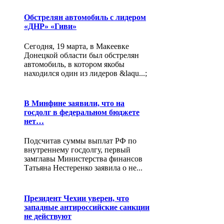
Обстрелян автомобиль с лидером
«ДНР» «Гиви»
Сегодня, 19 марта, в Макеевке
Донецкой области был обстрелян
автомобиль, в котором якобы
находился один из лидеров &laqu...;
В Минфине заявили, что на
госдолг в федеральном бюджете
нет…
Подсчитав суммы выплат РФ по
внутреннему госдолгу, первый
замглавы Министерства финансов
Татьяна Нестеренко заявила о не...
Президент Чехии уверен, что
западные антироссийские санкции
не действуют