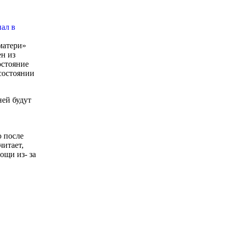
матери»
н из
остояние
состоянии
ней будут
о после
читает,
ощи из- за