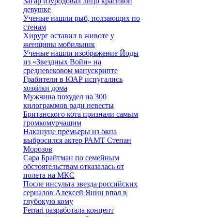
Загар изуродовал лицо красивой
девушке
Ученые нашли рыб, ползающих по
стенам
Хирург оставил в животе у
женщины мобильник
Ученые нашли изображение Йоды
из «Звездных Войн» на
средневековом манускрипте
Грабители в ЮАР испугались
хозяйки дома
Мужчина похудел на 300
килограммов ради невесты
Британского кота признали самым
громкомурчащим
Накануне премьеры из окна
выбросился актер РАМТ Степан
Морозов
Сара Брайтман по семейным
обстоятельствам отказалась от
полета на МКС
После инсульта звезда российских
сериалов Алексей Янин впал в
глубокую кому
Ferrari разработала концепт