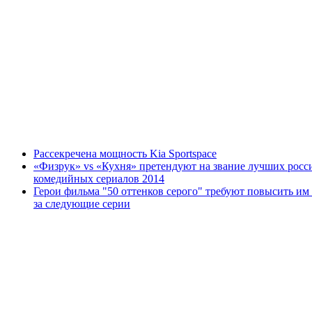
Рассекречена мощность Kia Sportspace
«Физрук» vs «Кухня» претендуют на звание лучших росс
комедийных сериалов 2014
Герои фильма "50 оттенков серого" требуют повысить им
за следующие серии