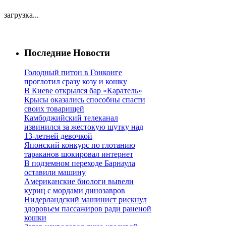
загрузка...
Последние Новости
Голодный питон в Гонконге
проглотил сразу козу и кошку
В Киеве открылся бар «Каратель»
Крысы оказались способны спасти
своих товарищей
Камбоджийский телеканал
извинился за жестокую шутку над
13-летней девочкой
Японский конкурс по глотанию
тараканов шокировал интернет
В подземном переходе Барнаула
оставили машину
Американские биологи вывели
куриц с мордами динозавров
Нидерландский машинист рискнул
здоровьем пассажиров ради раненой
кошки