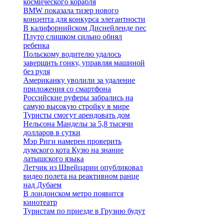
космического корабля
BMW показала тизер нового
концепта для конкурса элегантности
В калифорнийском Диснейленде пес
Плуто слишком сильно обнял
ребенка
Польскому водителю удалось
завершить гонку, управляя машиной
без руля
Американку уволили за удаление
приложения со смартфона
Российские руферы забрались на
самую высокую стройку в мире
Туристы смогут арендовать дом
Нельсона Манделы за 5,8 тысячи
долларов в сутки
Мэр Риги намерен проверить
думского кота Кузю на знание
латышского языка
Летчик из Швейцарии опубликовал
видео полета на реактивном ранце
над Дубаем
В лондонском метро появится
кинотеатр
Туристам по приезде в Грузию будут