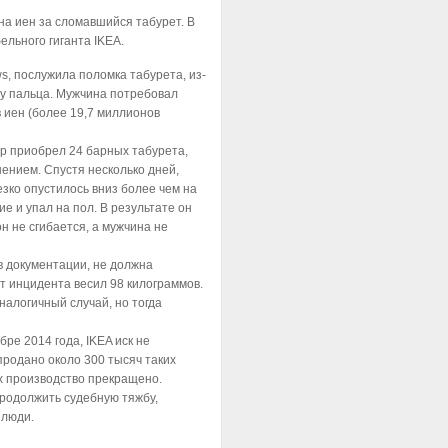
а иен за сломавшийся табурет. В
ельного гиганта IKEA.
ws, послужила поломка табурета, из-
му пальца. Мужчина потребовал
 иен (более 19,7 миллионов
р приобрел 24 барных табурета,
ением. Спустя несколько дней,
езко опустилось вниз более чем на
е и упал на пол. В результате он
н не сгибается, а мужчина не
в документации, не должна
т инцидента весил 98 килограммов.
налогичный случай, но тогда
бре 2014 года, IKEA иск не
продано около 300 тысяч таких
их производство прекращено.
продолжить судебную тяжбу,
 люди.