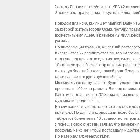
Житель Японии потребовал от IKEA 42 миллион
Японии ресторатор подал в суд на филиал меб
Поводом для иска, как пишет Mainichi Daily Ne
за которой житель города Осака получил трав
возместить ему ущерб в размере 42 миллионов
рублей).
По информации издания, 43-летний ресторато
высота которых регулируется винтовым соедин
когда японец присел на один из них, сиденье р
10 сантиметров. Ресторатор потерял равновеси
вывихнул большой палец правой руки. Теперь о
может держать в руках кухонный нож.
Максимальная нагрузка на табурет, указанная 
превышать 100 килограммов. Японец на момен
Как отмечается, в июне 2013 года произошел а
мужчина повредил шею.
На слушании в суде, которое состоялось в дека
признала. По данным корпорации, всего было 
табуретов более чем в 40 странах, но теперь 
Японец, в свою очередь, заявил, что намерен 
поскольку не хочет, чтобы пострадали и другие
По материалам:
vsenovosti.net