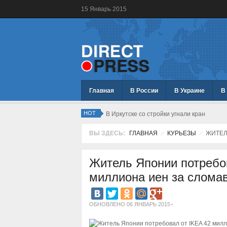
15
Январь
2015
Главная
В России
В Украине
В
HOT
В Иркутске со стройки угнали кран
ВЫ ЗДЕСЬ:
ГЛАВНАЯ
КУРЬЕЗЫ
ЖИТЕЛ
Житель Японии потребо
миллиона иен за слома
ОБНОВЛЕНО 06 ЯНВАРЬ 2015