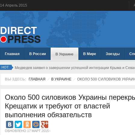
14
Апрель
2015
Главная
В России
В Мире
Звезды
Сп
В Украине
HOT
Медведев заявил о завершении успешной интеграции Крыма и Севас
ВЫ ЗДЕСЬ:
ГЛАВНАЯ
В УКРАИНЕ
ОКОЛО 500 СИЛОВИКОВ УКРАИ
Около 500 силовиков Украины перекр
Крещатик и требуют от властей
выполнения обязательств
ОБНОВЛЕНО 17 МАРТ 2015