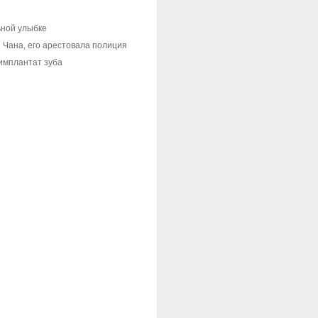
ьной улыбке
 Чана, его арестовала полиция
имплантат зуба