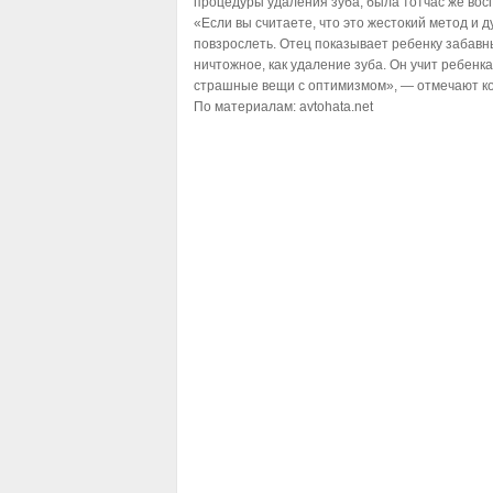
процедуры удаления зуба, была тотчас же вос
«Если вы считаете, что это жестокий метод и д
повзрослеть. Отец показывает ребенку забавны
ничтожное, как удаление зуба. Он учит ребенк
страшные вещи с оптимизмом», — отмечают к
По материалам:
avtohata.net