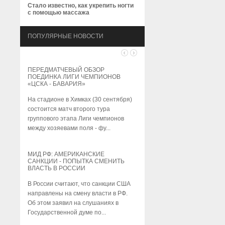
Стало известно, как укрепить ногти
с помощью массажа
ПОПУЛЯРНЫЕ НОВОСТИ
ПЕРЕДМАТЧЕВЫЙ ОБЗОР
ВЫЯСНИЛОСЬ, ЧЕМ ПОЛЕЗН
ПОЕДИНКА ЛИГИ ЧЕМПИОНОВ
ВРЕДНА РЕДЬКА
«ЦСКА - БАВАРИЯ»
Выяснилось, чем полезна и в
На стадионе в Химках (30 сентября)
редька. Редька – это травянис
состоится матч второго тура
растение, входящее в семейс
группового этапа Лиги чемпионов
крестоцветных. Уп...
между хозяевами поля - фу...
ВО ФРАНЦИИ НАМЕРЕНЫ
МИД РФ: АМЕРИКАНСКИЕ
РАЗРЕШИТЬ ЭЛЕКТРОННЫЕ
САНКЦИИ - ПОПЫТКА СМЕНИТЬ
СИГАРЕТЫ С МАРИХУАНОЙ
ВЛАСТЬ В РОССИИ
Во Франции намерены разре
В России считают, что санкции США
электронные сигареты с
направлены на смену власти в РФ.
марихуаной. Электронные сиг
Об этом заявил на слушаниях в
содержащие экстракт конопли
Государственной думе по...
дающ...