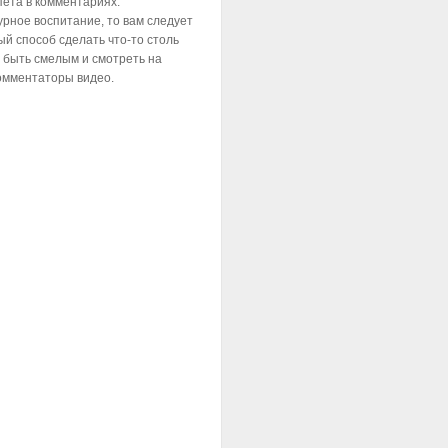
пета в комментариях:
урное воспитание, то вам следует
й способ сделать что-то столь
а быть смелым и смотреть на
омментаторы видео.