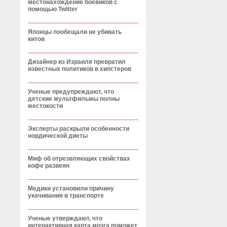
местонахождение боевиков с
помощью Twitter
Японцы пообещали не убивать
китов
Дизайнер из Израиля превратил
известных политиков в хипстеров
Ученые предупреждают, что
детские мультфильмы полны
жестокости
Эксперты раскрыли особенности
нордической диеты
Миф об отрезвляющих свойствах
кофе развеян
Медики установили причину
укачивания в транспорте
Ученые утверждают, что
интерактивная карта мозга поможет