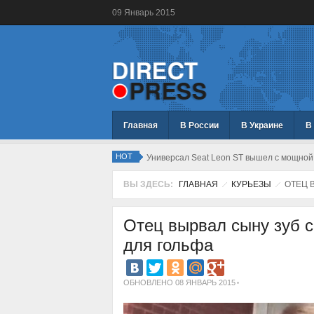
09
Январь
2015
Главная
В России
В Украине
В
HOT
Универсал Seat Leon ST вышел с мощно
ВЫ ЗДЕСЬ:
ГЛАВНАЯ
КУРЬЕЗЫ
ОТЕЦ 
Отец вырвал сыну зуб 
для гольфа
ОБНОВЛЕНО 08 ЯНВАРЬ 2015