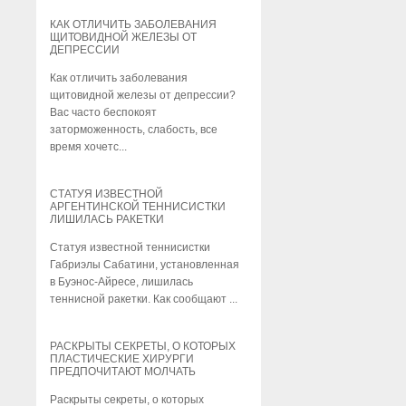
КАК ОТЛИЧИТЬ ЗАБОЛЕВАНИЯ
ИТАЛЬЯНЦЫ ДЛЯ НОВОГО
ЩИТОВИДНОЙ ЖЕЛЕЗЫ ОТ
РОДСТЕРА ВЗЯЛИ ЗА ОСНОВ
ДЕПРЕССИИ
MAZDA MX-5
Как отличить заболевания
Итальянцы для нового родсте
щитовидной железы от депрессии?
взяли за основу Mazda MX-
Вас часто беспокоят
5. Независимый дизайнер Фе
заторможенность, слабость, все
Чин подготовил визуализацию 
время хочетс...
УЧЕНЫЕ: ЧЕЛОВЕК ПЕРЕЖИ
СТАТУЯ ИЗВЕСТНОЙ
ЗА СЕБЯ МЕНЬШЕ, ЧЕМ ЗА
АРГЕНТИНСКОЙ ТЕННИСИСТКИ
ОКРУЖАЮЩИХ
ЛИШИЛАСЬ РАКЕТКИ
Ученые: человек переживает 
Статуя известной теннисистки
меньше, чем за окружающих. 
Габриэлы Сабатини, установленная
очередного исследования они
в Буэнос-Айресе, лишилась
опровергли бытующее мне...
теннисной ракетки. Как сообщают ...
БОКСЕРСКИЙ ПОЕДИНОК
РАСКРЫТЫ СЕКРЕТЫ, О КОТОРЫХ
ГОЛОВКИН - ГИЛ
ПЛАСТИЧЕСКИЕ ХИРУРГИ
ПРЕДПОЧИТАЮТ МОЛЧАТЬ
Сегодня, 27 июля в знаменит
Madison Square Garden (Нью-
Раскрыты секреты, о которых