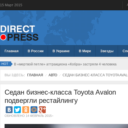
15
Март
2015
Главная
В России
В Украине
В Мире
Звезды
Сп
HOT
В «мертвой петле» аттракциона «Кобра» застряли 4 человека
ВЫ ЗДЕСЬ:
ГЛАВНАЯ
АВТО
СЕДАН БИЗНЕС-КЛАССА TOYOTA AVA
Седан бизнес-класса Toyota Avalon
подвергли рестайлингу
ОБНОВЛЕНО 14 ФЕВРАЛЬ 2015