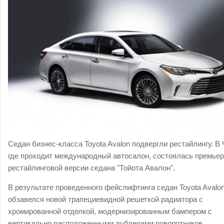
Седан бизнес-класса Toyota Avalon подвергли рестайлингу. В 
где проходит международный автосалон, состоялась премье
рестайлинговой версии седана "Тойота Авалон".
В результате проведенного фейслифтинга седан Toyota Avalo
обзавелся новой трапециевидной решеткой радиатора с
хромированной отделкой, модернизированным бампером с
вертикально расположенными дублерами поворотников,