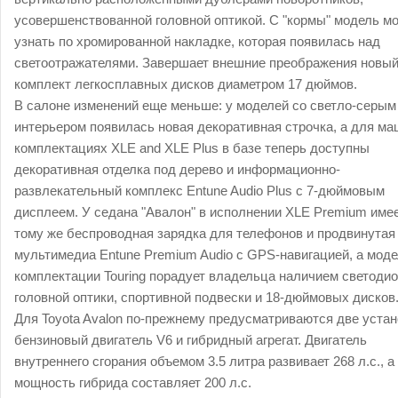
усовершенствованной головной оптикой. С "кормы" модель м
узнать по хромированной накладке, которая появилась над
светоотражателями. Завершает внешние преображения новы
комплект легкосплавных дисков диаметром 17 дюймов.
В салоне изменений еще меньше: у моделей со светло-серым
интерьером появилась новая декоративная строчка, а для ма
комплектациях XLE and XLE Plus в базе теперь доступны
декоративная отделка под дерево и информационно-
развлекательный комплекс Entune Audio Plus с 7-дюймовым
дисплеем. У седана "Авалон" в исполнении XLE Premium имее
тому же беспроводная зарядка для телефонов и продвинутая
мультимедиа Entune Premium Audio с GPS-навигацией, а моде
комплектации Touring порадует владельца наличием светоди
головной оптики, спортивной подвески и 18-дюймовых дисков
Для Toyota Avalon по-прежнему предусматриваются две устан
бензиновый двигатель V6 и гибридный агрегат. Двигатель
внутреннего сгорания объемом 3.5 литра развивает 268 л.с., а
мощность гибрида составляет 200 л.с.