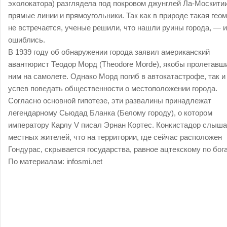
эхолокатора) разглядела под покровом джунглей Ла-Москити
прямые линии и прямоугольники. Так как в природе такая гео
не встречается, ученые решили, что нашли руины города, — и
ошиблись.
В 1939 году об обнаружении города заявил американский
авантюрист Теодор Морд (Theodore Morde), якобы пролетавш
ним на самолете. Однако Морд погиб в автокатастрофе, так и
успев поведать общественности о местоположении города.
Согласно основной гипотезе, эти развалины принадлежат
легендарному Сьюдад Бланка (Белому городу), о котором
императору Карлу V писал Эрнан Кортес. Конкистадор слыша
местных жителей, что на территории, где сейчас расположен
Гондурас, скрывается государства, равное ацтекскому по бога
По материалам:
infosmi.net