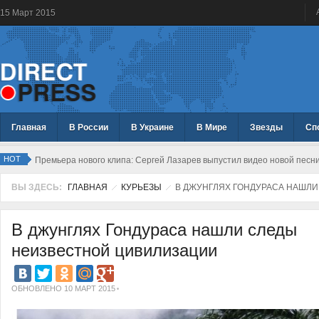
15
Март
2015
Главная
В России
В Украине
В Мире
Звезды
Сп
HOT
Премьера нового клипа: Сергей Лазарев выпустил видео новой песн
ВЫ ЗДЕСЬ:
ГЛАВНАЯ
КУРЬЕЗЫ
В ДЖУНГЛЯХ ГОНДУРАСА НАШЛ
В джунглях Гондураса нашли следы
неизвестной цивилизации
ОБНОВЛЕНО 10 МАРТ 2015