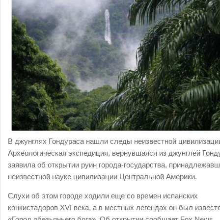
В джунглях Гондураса нашли следы неизвестной цивилизаци
Археологическая экспедиция, вернувшаяся из джунглей Гонд
заявила об открытии руин города-государства, принадлежавш
неизвестной науке цивилизации Центральной Америки.
Слухи об этом городе ходили еще со времен испанских
конкистадоров XVI века, а в местных легендах он был извест
«Город обезьяньего бога». Об открытии сообщает Fox News.