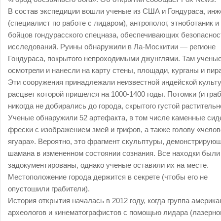
В состав экспедиции вошли ученые из США и Гондураса, инж
(специалист по работе с лидаром), антрополог, этноботаник и
бойцов гондурасского спецназа, обеспечивающих безопаснос
исследований. Руины обнаружили в Ла-Москитии — регионе
Гондураса, покрытого непроходимыми джунглями. Там учены
осмотрели и нанесли на карту стены, площади, курганы и пир
Эти сооружения принадлежали неизвестной индейской культу
расцвет которой пришелся на 1000-1400 годы. Потомки (и гра
никогда не добирались до города, скрытого густой раститель
Ученые обнаружили 52 артефакта, в том числе каменные сид
фрески с изображением змей и грифов, а также голову «челов
ягуара». Вероятно, это фрагмент скульптуры, демонстрирую
шамана в измененном состоянии сознания. Все находки были
задокументированы, однако ученые оставили их на месте.
Местоположение города держится в секрете (чтобы его не
опустошили грабители).
История открытия началась в 2012 году, когда группа америка
археологов и кинематографистов с помощью лидара (лазерно