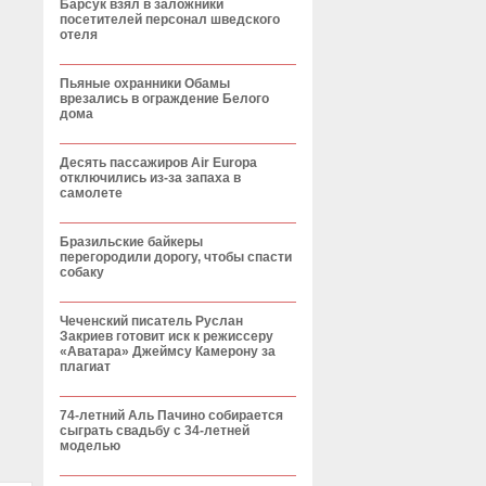
Барсук взял в заложники
посетителей персонал шведского
отеля
Пьяные охранники Обамы
врезались в ограждение Белого
дома
Десять пассажиров Air Europa
отключились из-за запаха в
самолете
Бразильские байкеры
перегородили дорогу, чтобы спасти
собаку
Чеченский писатель Руслан
Закриев готовит иск к режиссеру
«Аватара» Джеймсу Камерону за
плагиат
74-летний Аль Пачино собирается
сыграть свадьбу с 34-летней
моделью