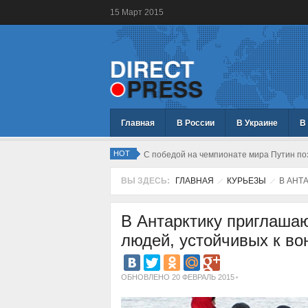
15
Март
2015
Главная
В России
В Украине
В
HOT
С победой на чемпионате мира Путин по
ВЫ ЗДЕСЬ:
ГЛАВНАЯ
КУРЬЕЗЫ
В АНТ
В Антарктику приглашаю
людей, устойчивых к в
ОБНОВЛЕНО 20 ФЕВРАЛЬ 2015