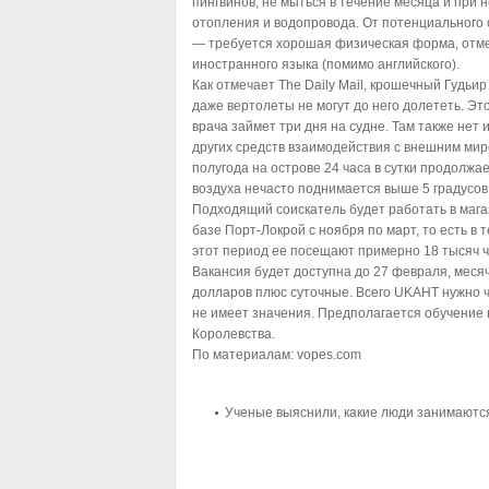
пингвинов, не мыться в течение месяца и при
отопления и водопровода. От потенциального 
— требуется хорошая физическая форма, отме
иностранного языка (помимо английского).
Как отмечает The Daily Mail, крошечный Гудьи
даже вертолеты не могут до него долететь. Эт
врача займет три дня на судне. Там также нет
других средств взаимодействия с внешним мир
полугода на острове 24 часа в сутки продолжа
воздуха нечасто поднимается выше 5 градусов
Подходящий соискатель будет работать в магаз
базе Порт-Локрой с ноября по март, то есть в 
этот период ее посещают примерно 18 тысяч ч
Вакансия будет доступна до 27 февраля, меся
долларов плюс суточные. Всего UKAHT нужно 
не имеет значения. Предполагается обучение
Королевства.
По материалам:
vopes.com
Ученые выяснили, какие люди занимаютс