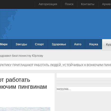
Авторизация
Поиск
Контакты
Архив
 Мире
Звезды
Спорт
Здоровье
Авто
Наука
Ку
здравил биатлонистку Юрлову
АРКТИКУ ПРИГЛАШАЮТ РАБОТАТЬ ЛЮДЕЙ, УСТОЙЧИВЫХ К ВОНЮЧИМ ПИ
т работать
онючим пингвинам
загрузка...