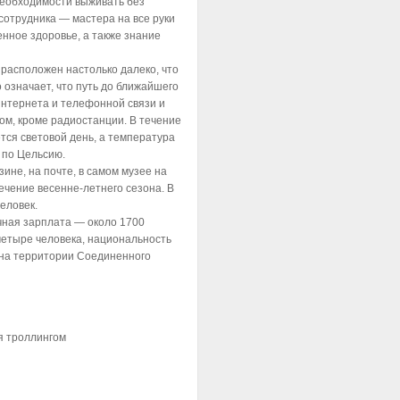
 необходимости выживать без
сотрудника — мастера на все руки
нное здоровье, а также знание
р расположен настолько далеко, что
о означает, что путь до ближайшего
 интернета и телефонной связи и
ом, кроме радиостанции. В течение
ется световой день, а температура
 по Цельсию.
ине, на почте, в самом музее на
течение весенне-летнего сезона. В
еловек.
чная зарплата — около 1700
четыре человека, национальность
 на территории Соединенного
я троллингом