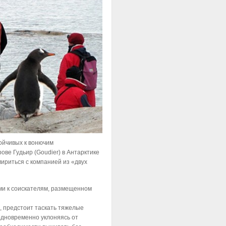
ойчивых к вонючим
ове Гудьир (Goudier) в Антарктике
ириться с компанией из «двух
ми к соискателям, размещенном
и, предстоит таскать тяжелые
 одновременно уклоняясь от