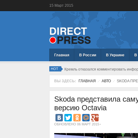
15
Март
2015
Главная
В России
В Украине
В
HOT
Кремль отказался комментировать инфо
ВЫ ЗДЕСЬ:
ГЛАВНАЯ
АВТО
SKODA ПРЕ
Skoda представила са
версию Octavia
ОБНОВЛЕНО 06 МАРТ 2015