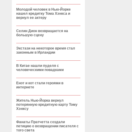
Молодой человек в Нью-Йорке
нашел кредитку Тома Хэнкса и
вернул ее актеру
Селин Дион возвращается на
большую сцену
Экстази на некоторое время стал
законным в Ирландии
В Китае нашли пуделя с
человеческими повадками
Енот и кот стали героями в
интернете
Житель Нью-Йорка вернул
потерянную кредитную карту Тому
Хэнксу
Фанаты Пратчетта создали
петицию о возвращении писателя с
того света