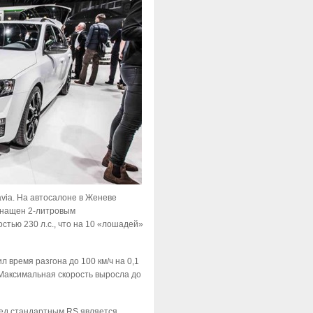
via. На автосалоне в Женеве
оснащен 2-литровым
тью 230 л.с., что на 10 «лошадей»
 время разгона до 100 км/ч на 0,1
 Максимальная скорость выросла до
ед стандартным RS является