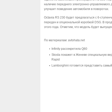
наличие переднего электронно-управляемого
улучшит поведение автомобиля в поворотах.
Octavia RS 230 будет предлагаться с 6-ступен
передач и опциональной коробкой DSG. В про
этого года. Отметим, что модель будет выпущ
По материалам:
avtohata.net
Infinity рассекретила Q60
Skoda покажет в Женеве специальную верс
Rapid
Lamborghini готовится представить самы