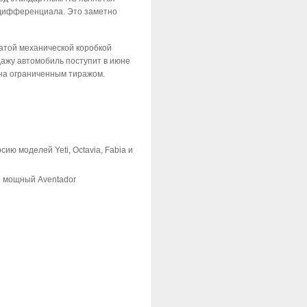
 дифференциала. Это заметно
чатой механической коробкой
дажу автомобиль поступит в июне
ена ограниченным тиражом.
ию моделей Yeti, Octavia, Fabia и
й мощный Aventador