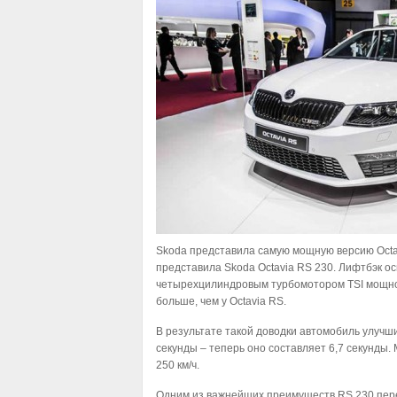
Skoda представила самую мощную версию Octa
представила Skoda Octavia RS 230. Лифтбэк 
четырехцилиндровым турбомотором TSI мощнос
больше, чем у Octavia RS.
В результате такой доводки автомобиль улучшил
секунды – теперь оно составляет 6,7 секунды.
250 км/ч.
Одним из важнейших преимуществ RS 230 пер