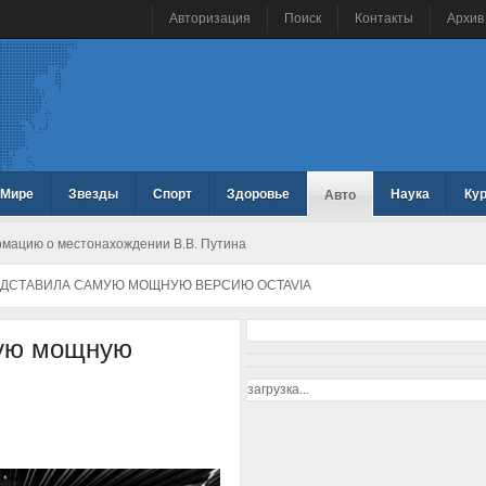
Авторизация
Поиск
Контакты
Архив
 Мире
Звезды
Спорт
Здоровье
Наука
Ку
Авто
рмацию о местонахождении В.В. Путина
ДСТАВИЛА САМУЮ МОЩНУЮ ВЕРСИЮ OCTAVIA
мую мощную
загрузка...