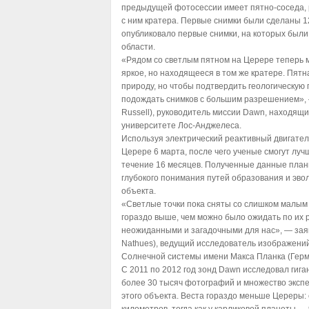
предыдущей фотосессии имеет пятно-соседа,
с ним кратера. Первые снимки были сделаны 
опубликовало первые снимки, на которых был
области.
«Рядом со светлым пятном на Церере теперь 
яркое, но находящееся в том же кратере. Пятн
природу, но чтобы подтвердить геологическую 
подождать снимков с большим разрешением», 
Russell), руководитель миссии Dawn, находящ
университете Лос-Анджелеса.
Используя электрический реактивный двигатель
Церере 6 марта, после чего ученые смогут луч
течение 16 месяцев. Полученные данные план
глубокого понимания путей образования и эво
объекта.
«Светлые точки пока сняты со слишком малым 
гораздо выше, чем можно было ожидать по их 
неожиданными и загадочными для нас», — зая
Nathues), ведущий исследователь изображени
Солнечной системы имени Макса Планка (Герм
С 2011 по 2012 год зонд Dawn исследовал гига
более 30 тысяч фотографий и множество эксп
этого объекта. Веста гораздо меньше Цереры: