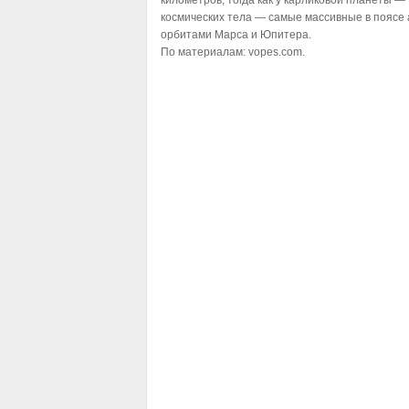
километров, тогда как у карликовой планеты —
космических тела — самые массивные в поясе
орбитами Марса и Юпитера.
По материалам:
vopes.com.