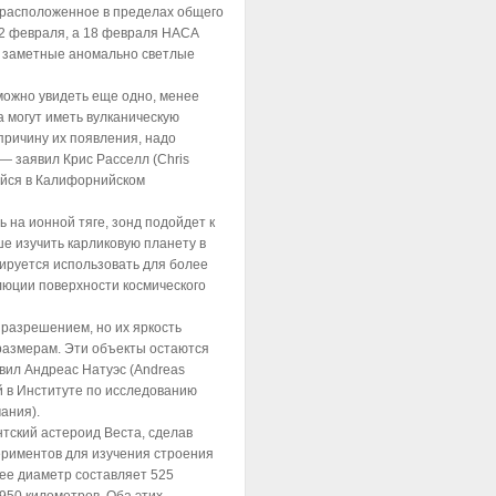
 расположенное в пределах общего
12 февраля, а 18 февраля НАСА
и заметные аномально светлые
можно увидеть еще одно, менее
а могут иметь вулканическую
причину их появления, надо
— заявил Крис Расселл (Chris
ийся в Калифорнийском
 на ионной тяге, зонд подойдет к
ше изучить карликовую планету в
ируется использовать для более
люции поверхности космического
разрешением, но их яркость
размерам. Эти объекты остаются
вил Андреас Натуэс (Andreas
й в Институте по исследованию
ания).
нтский астероид Веста, сделав
ериментов для изучения строения
 ее диаметр составляет 525