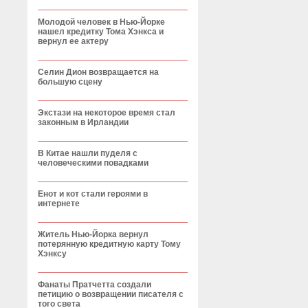
Молодой человек в Нью-Йорке
нашел кредитку Тома Хэнкса и
вернул ее актеру
Селин Дион возвращается на
большую сцену
Экстази на некоторое время стал
законным в Ирландии
В Китае нашли пуделя с
человеческими повадками
Енот и кот стали героями в
интернете
Житель Нью-Йорка вернул
потерянную кредитную карту Тому
Хэнксу
Фанаты Пратчетта создали
петицию о возвращении писателя с
того света