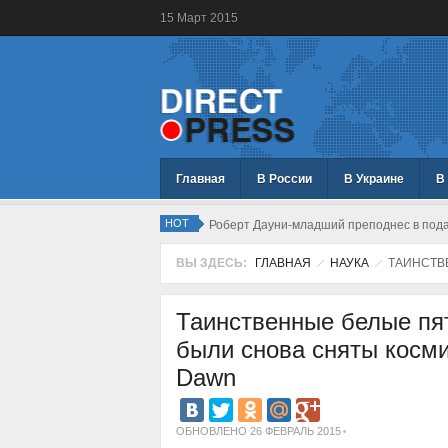
15
Март
2015
Главная
В России
В Украине
В
HOT
Роберт Дауни-младший преподнес в подар
ВЫ ЗДЕСЬ:
ГЛАВНАЯ
НАУКА
ТАИНСТВ
Таинственные белые пя
были снова сняты косм
Dawn
ОБНОВЛЕНО 26 ФЕВРАЛЬ 2015