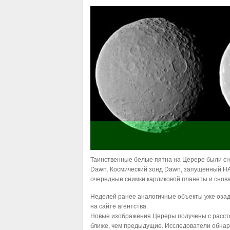
Таинственные белые пятна на Церере были сн
Dawn. Космический зонд Dawn, запущенный Н
очередные снимки карликовой планеты и снова
Неделей ранее аналогичные объекты уже озад
на сайте агентства.
Новые изображения Цереры получены с рассто
ближе, чем предыдущие. Исследователи обнару