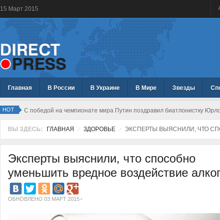
15
Март
2015
Главная
В России
В Украине
В Мире
Звезды
Сп
HOT
С победой на чемпионате мира Путин поздравил биатлонистку Юрл
ВЫ ЗДЕСЬ:
ГЛАВНАЯ
ЗДОРОВЬЕ
ЭКСПЕРТЫ ВЫЯСНИЛИ, ЧТО СП
Эксперты выяснили, что способно
уменьшить вредное воздействие алко
ОБНОВЛЕНО 03 МАРТ 2015