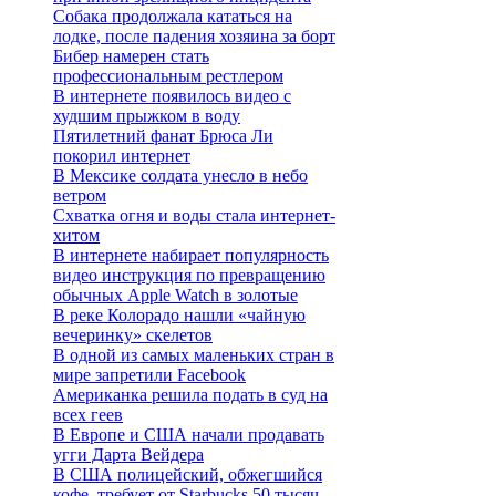
Собака продолжала кататься на
лодке, после падения хозяина за борт
Бибер намерен стать
профессиональным рестлером
В интернете появилось видео с
худшим прыжком в воду
Пятилетний фанат Брюса Ли
покорил интернет
В Мексике солдата унесло в небо
ветром
Схватка огня и воды стала интернет-
хитом
В интернете набирает популярность
видео инструкция по превращению
обычных Apple Watch в золотые
В реке Колорадо нашли «чайную
вечеринку» скелетов
В одной из самых маленьких стран в
мире запретили Facebook
Американка решила подать в суд на
всех геев
В Европе и США начали продавать
угги Дарта Вейдера
В США полицейский, обжегшийся
кофе, требует от Starbucks 50 тысяч