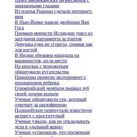
троих американских бизнесменов с
завязанными глазами
Из платья Рианны сделали интернет-
мем
В Нью-Йорке нашли двойника Ван
Гога
Премьер-министр Исландии ушел из
заседания парламента за тортом
Девушка едва не сгорела, снимая лак
для ногтей
В Индии обезьяна нападала на
машинистов, из-за мести
На киосках с мороженым
обнаружили ругательства
Пранкеры провели эксперимент с
похищением ребенка
Олимпийский чемпион вырвал зуб
своей дочери копьем
Ученые обнаружили ген, который
отвечает за шизофрению
Полицейские перепутали известную
актрису с проституткой
Ученые узнали, как не откладывать
дела в «дальний ящик»
Ученые установили, что посменная