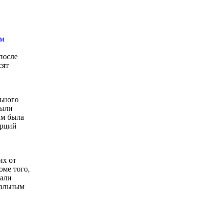
после
сят
ьного
были
ым была
орций
их от
оме того,
вали
мальным