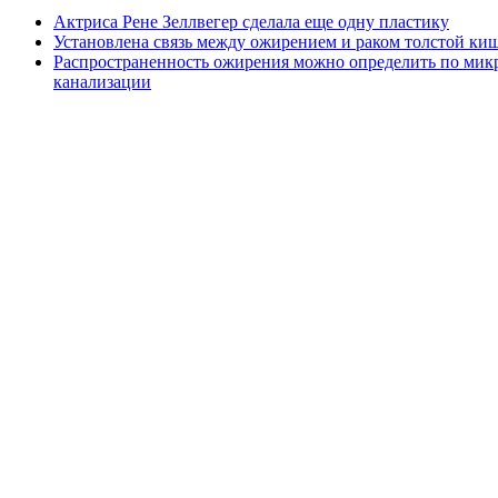
Актриса Рене Зеллвегер сделала еще одну пластику
Установлена связь между ожирением и раком толстой ки
Распространенность ожирения можно определить по мик
канализации