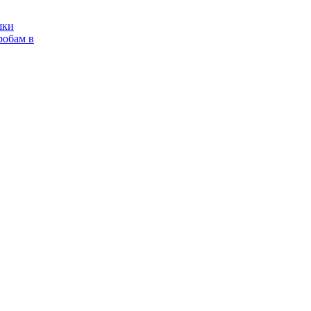
шки
робам в