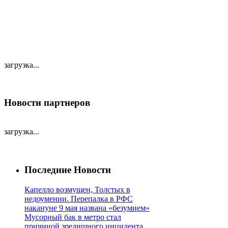
загрузка...
Новости партнеров
загрузка...
Последние Новости
Капелло возмущен, Толстых в
недоумении. Перепалка в РФС
накануне 9 мая названа «безумием»
Мусорный бак в метро стал
причиной зрелищного инцидента