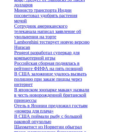
долларов
Министр транспорта Индии
посоветовал удобрять растения
мочой
Сотрудник американского
телеканала написал заявление об
увольнении на торте
Lamborghini тестирует новую версию
Huracan
Peugeot разработал суперкар для
компьютерной игры
Российская сборная поднялась в
рейтинге ФИФА на пять позиций
В США заложнице удалось вызвать
полицию при заказе пиццы через
интернет
В японском зоопарке макаку назвали
в честь новорожденной британской
принцессы
Отель в Японии предложил гостьям
«номера для плача»
В США поймали рыбу с большой
раковой опухолью
Шахматист из Норвегии обыграл