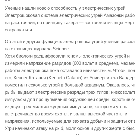
Ученые нашли новою способность у электрических угрей.
Электрошоковая система электрических угрей Амазонки рабо
на расстоянии, по принципу тазера — заставляя мышцы жерт
сокращаться.
Об этой и других функциях электрошока угрей ученые расск
на страницах журнала Science.
Хотя биологи расшифровали геномы электрических угрей и
измерили напряжение разрядов (600 вольт в среднем), механ
работы электрошока пока оставался неизвестным. Чтобы пон
его, Кеннет Катанья (Kenneth Catania) из Университета Ванде
поместил несколько угрей в большой аквариум. Оказалось, ч
рыбы выдают электрические разряды трех типов: низковоль
импульсы для прощупывания окружающей среды, короткие о
из двух-трех миллисекундных импульсов, которыми угорь
выстреливает во время охоты, и залпы высокой частоты и
напряжения, используемые для захвата добычи и защиты от в
Угри начинают атаку на рыб, моллюсков и других жертв с быс