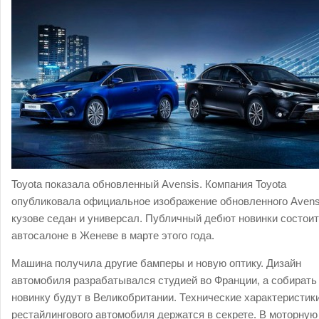
Toyota показала обновленный Avensis. Компания Toyota
опубликовала официальное изображение обновленного Avens
кузове седан и универсал. Публичный дебют новинки состоит
автосалоне в Женеве в марте этого года.
Машина получила другие бамперы и новую оптику. Дизайн
автомобиля разрабатывался студией во Франции, а собирать
новинку будут в Великобритании. Технические характеристик
рестайлингового автомобиля держатся в секрете. В моторную