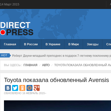
14
Март
2015
Главная
В России
В Украине
В Мире
Звезды
Сп
HOT
Роберт Дауни-младший преподнес в подарок 7-летнему поклоннику р
ВЫ ЗДЕСЬ:
ГЛАВНАЯ
АВТО
TOYOTA ПОКАЗАЛА ОБНОВЛЕННЫЙ AV
Toyota показала обновленный Avensis
ОБНОВЛЕНО 16 ФЕВРАЛЬ 2015