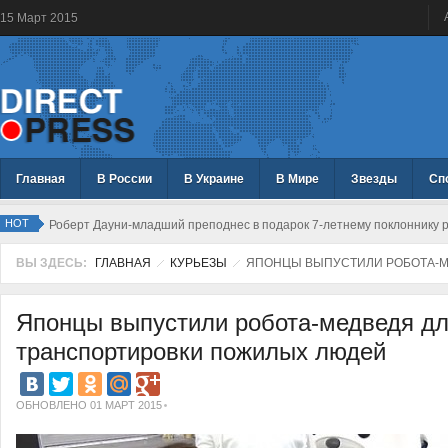
15
Март
2015
Главная
В России
В Украине
В Мире
Звезды
Сп
HOT
Роберт Дауни-младший преподнес в подарок 7-летнему поклоннику р
ВЫ ЗДЕСЬ:
ГЛАВНАЯ
КУРЬЕЗЫ
ЯПОНЦЫ ВЫПУСТИЛИ РОБОТА-М
Японцы выпустили робота-медведя д
транспортировки пожилых людей
ОБНОВЛЕНО 01 МАРТ 2015