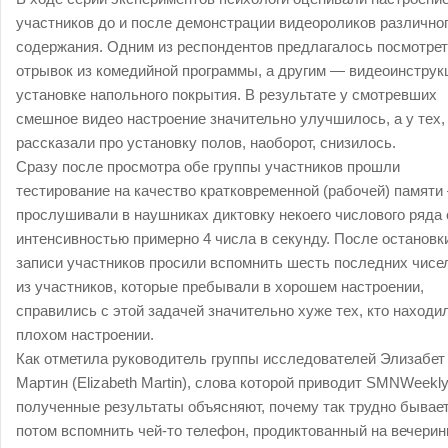
участников до и после демонстрации видеороликов различно
содержания. Одним из респондентов предлагалось посмотре
отрывок из комедийной программы, а другим — видеоинструк
установке напольного покрытия. В результате у смотревших
смешное видео настроение значительно улучшилось, а у тех,
рассказали про установку полов, наоборот, снизилось.
Сразу после просмотра обе группы участников прошли
тестирование на качество кратковременной (рабочей) памяти
прослушивали в наушниках диктовку некоего числового ряда 
интенсивностью примерно 4 числа в секунду. После остановк
записи участников просили вспомнить шесть последних чисел
из участников, которые пребывали в хорошем настроении,
справились с этой задачей значительно хуже тех, кто находи
плохом настроении.
Как отметила руководитель группы исследователей Элизабет
Мартин (Elizabeth Martin), слова которой приводит SMNWeekly
полученные результаты объясняют, почему так трудно бывае
потом вспомнить чей-то телефон, продиктованный на вечерин